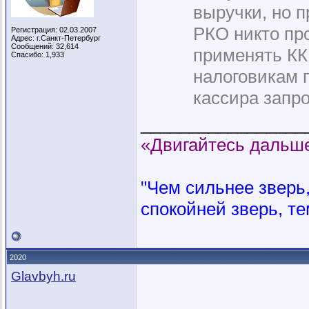
выручки, но 
РКО никто про
Регистрация: 02.03.2007
Адрес: г.Санкт-Петербург
Сообщений: 32,614
применять ККМ
Спасибо: 1,933
налоговикам 
кассира запро
_________________
«Двигайтесь дальше
"Чем сильнее зверь, 
спокойней зверь, те
2020
Glavbyh.ru