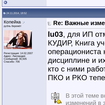
24.11.2014, 18:52
Копейка
Re: Важные измен
рубль бережёт
lu03
, для ИП о
КУДИР, Книга у
операциониста н
Регистрация: 14.02.2007
Адрес: Лапландия
дисциплине и и
Сообщений: 30,505
Спасибо: 706
кто с ними рабо
ПКО и РКО тепе
В этой теме 
изменений в 