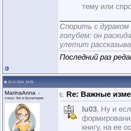
тему или спр
_________________
Спорить с дураком
голубем: он раскид
улетит рассказыва
Последний раз реда
24.11.2014, 19:25
MarinaAnna
Re: Важные измен
статус: Бог в бухгалтерии
lu03
, Ну и ес
формирования
книгу, на ее 