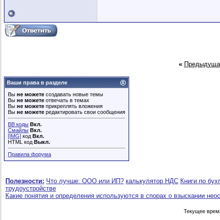
«
Предыдуща
Ваши права в разделе
Вы
не можете
создавать новые темы
Вы
не можете
отвечать в темах
Вы
не можете
прикреплять вложения
Вы
не можете
редактировать свои сообщения
BB коды
Вкл.
Смайлы
Вкл.
[IMG]
код
Вкл.
HTML код
Выкл.
Правила форума
Полезности:
Что лучше: ООО или ИП?
калькулятор НДС
Книги по бух
трудоустройстве
Какие понятия и определения используются в спорах о взыскании нео
Текущее врем