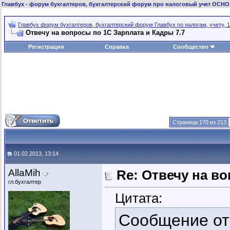
Главбух
- форум бухгалтеров, бухгалтерский форум про налоговый учет ОСНО
Главбух форум бухгалтеров, бухгалтерский форум Главбух по налогам, учету, 1
Отвечу на вопросы по 1С Зарплата и Кадры 7.7
Регистрация
Справка
Сообщество
Страница 170 из 213
01.02.2013, 13:14
AllaMih
Re: Отвечу на во
гл.бухгалтер
Цитата:
Сообщение о