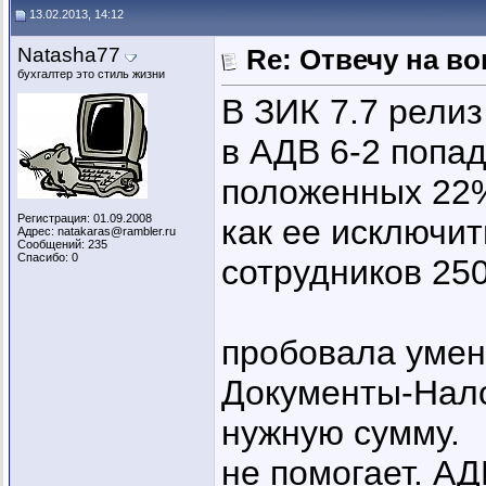
13.02.2013, 14:12
Natasha77
Re: Отвечу на во
бухгалтер это стиль жизни
В ЗИК 7.7 рели
в АДВ 6-2 попа
положенных 22
Регистрация: 01.09.2008
как ее исключи
Адрес: natakaras@rambler.ru
Сообщений: 235
Спасибо: 0
сотрудников 250
пробовала умен
Документы-Нало
нужную сумму.
не помогает. А