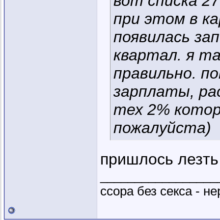
вот списка 2
при этом в к
появилась за
квартал. я т
правильно. п
зарплаты, рас
тех 2% кото
пожалуйста)
пришлось лезть 
_________________
ссора без секса - не