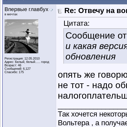
Впервые главбух
Re: Отвечу на во
в мечтах
Цитата:
Сообщение о
и какая верси
обновления
Регистрация: 12.05.2010
Адрес: Белый, белый...... город
Возраст: 46
Сообщений: 6,127
опять же говорю
Спасибо: 175
не тот - надо о
налогоплательщ
_________________
Так хочется некото
Вольтера , а получ