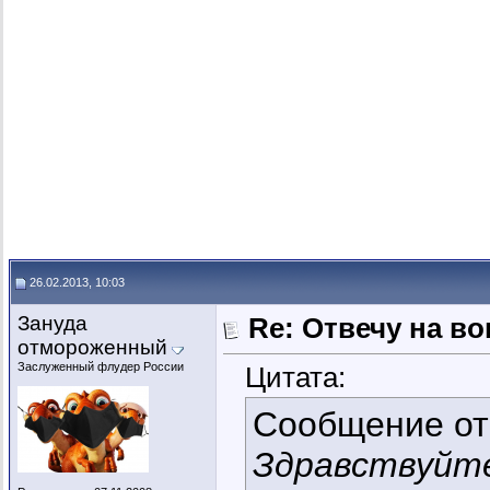
26.02.2013, 10:03
Зануда
Re: Отвечу на во
отмороженный
Заслуженный флудер России
Цитата:
Сообщение о
Здравствуйт