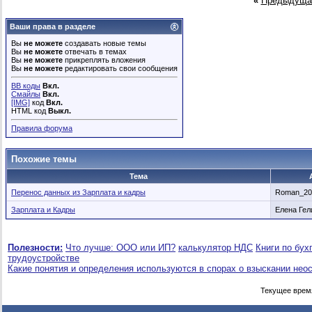
«
Предыдуща
Ваши права в разделе
Вы
не можете
создавать новые темы
Вы
не можете
отвечать в темах
Вы
не можете
прикреплять вложения
Вы
не можете
редактировать свои сообщения
BB коды
Вкл.
Смайлы
Вкл.
[IMG]
код
Вкл.
HTML код
Выкл.
Правила форума
Похожие темы
Тема
Перенос данных из Зарплата и кадры
Roman_20
Зарплата и Кадры
Елена Гел
Полезности:
Что лучше: ООО или ИП?
калькулятор НДС
Книги по бух
трудоустройстве
Какие понятия и определения используются в спорах о взыскании нео
Текущее врем