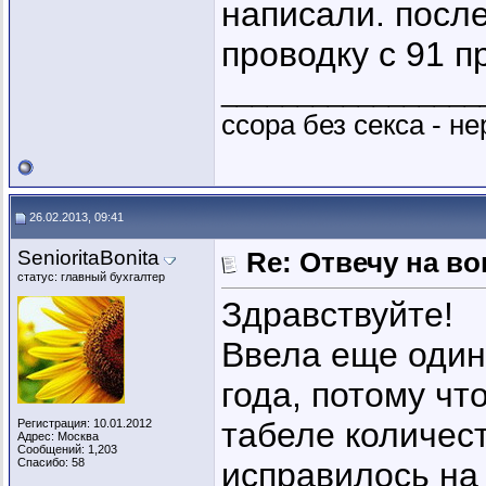
написали. после
проводку с 91 п
_________________
ссора без секса - не
26.02.2013, 09:41
SenioritaBonita
Re: Отвечу на во
статус: главный бухгалтер
Здравствуйте!
Ввела еще один 
года, потому чт
табеле количес
Регистрация: 10.01.2012
Адрес: Москва
Сообщений: 1,203
Спасибо: 58
исправилось на 