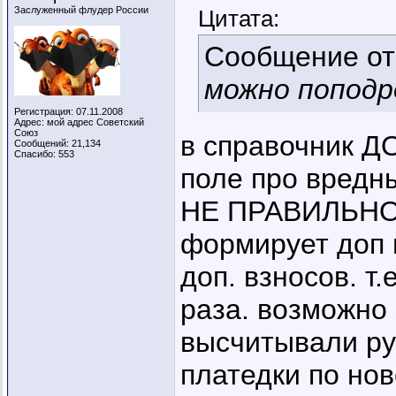
Заслуженный флудер России
Цитата:
Сообщение о
можно поподр
Регистрация: 07.11.2008
Адрес: мой адрес Советский
Союз
в справочник 
Сообщений: 21,134
Спасибо: 553
поле про вредн
НЕ ПРАВИЛЬНО
формирует доп п
доп. взносов. т
раза. возможно 
высчитывали ру
платедки по нов