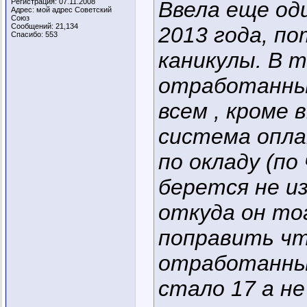
Регистрация: 07.11.2008
Ввела еще оди
Адрес: мой адрес Советский
Союз
Сообщений: 21,134
2013 года, п
Спасибо: 553
каникулы. В 
отработанных
всем , кроме 
система опл
по окладу (по
берется не из
откуда он то
поправить ч
отработанных
стало 17 а не