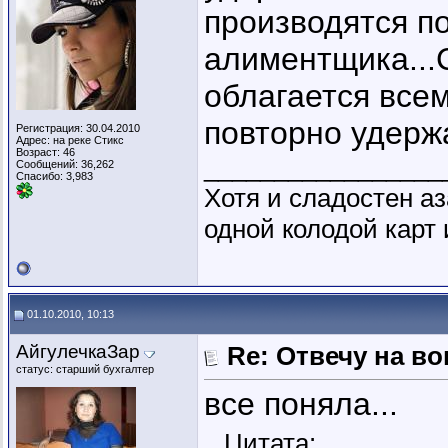
производятся п
алиментщика...
облагается все
повторно удерж
Регистрация: 30.04.2010
Адрес: на реке Стикс
Возраст: 46
_________________
Сообщений: 36,262
Спасибо: 3,983
Хотя и сладостен аз
одной колодой карт 
01.10.2010, 10:13
АйгулечкаЗар
Re: Отвечу на во
статус: старший бухгалтер
все поняла...
Цитата: