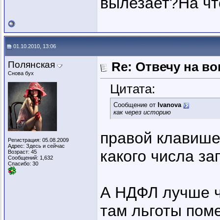
вылезает?На чт
01.10.2010, 13:06
Полянская
Re: Отвечу на во
Снова бух
Цитата:
Сообщение от
Ivanova
как через историю
правой клавишей
Регистрация: 05.08.2009
Адрес: Здесь и сейчас
какого числа за
Возраст: 45
Сообщений: 1,632
Спасибо: 30
А НДФЛ лучше ч
там льготы поме