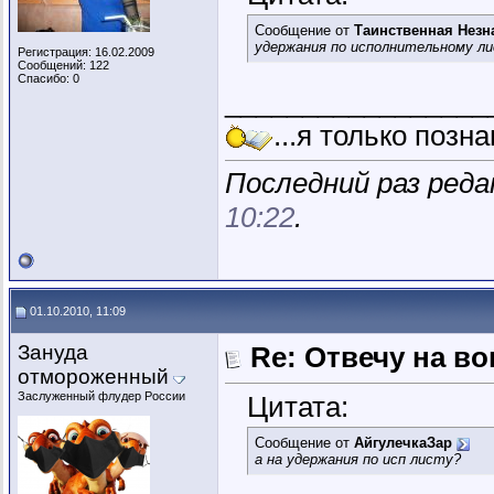
Сообщение от
Таинственная Незн
удержания по исполнительному л
Регистрация: 16.02.2009
Сообщений: 122
Спасибо: 0
_________________
...я только позн
Последний раз реда
10:22
.
01.10.2010, 11:09
Зануда
Re: Отвечу на во
отмороженный
Заслуженный флудер России
Цитата:
Сообщение от
АйгулечкаЗар
а на удержания по исп листу?