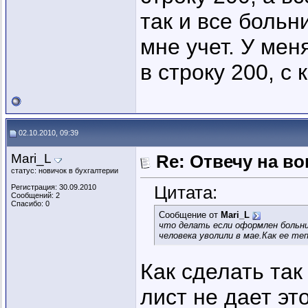
так и все больни
мне учет. У мен
в строку 200, с
02.10.2010, 09:39
Mari_L
Re: Отвечу на во
статус: новичок в бухгалтерии
Цитата:
Регистрация: 30.09.2010
Сообщений: 2
Спасибо: 0
Сообщение от
Mari_L
что делать если оформлен больни
человека уволили в мае.Как ее те
Как сделать та
лист не дает эт