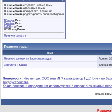
Вы
не можете
создавать новые темы
Вы
не можете
отвечать в темах
Вы
не можете
прикреплять вложения
Вы
не можете
редактировать свои сообщения
BB коды
Вкл.
Смайлы
Вкл.
[IMG]
код
Вкл.
HTML код
Выкл.
Правила форума
Похожие темы
Тема
Перенос данных из Зарплата и кадры
Roman_20
Зарплата и Кадры
Елена Гел
Полезности:
Что лучше: ООО или ИП?
калькулятор НДС
Книги по бух
трудоустройстве
Какие понятия и определения используются в спорах о взыскании нео
Текущее врем
Реклама 