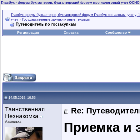
Главбух
- форум бухгалтеров, бухгалтерский форум про налоговый учет ОСНО
Главбух форум бухгалтеров, бухгалтерский форум Главбух по налогам, учету, 1
учет
>
Государственные закупки и иные тендеры
Путеводитель по госзакупкам
Регистрация
Справка
Сообщество
14.05.2015, 16:53
Таинственная
Re: Путеводител
Незнакомка
Азазелька
Приемка и 