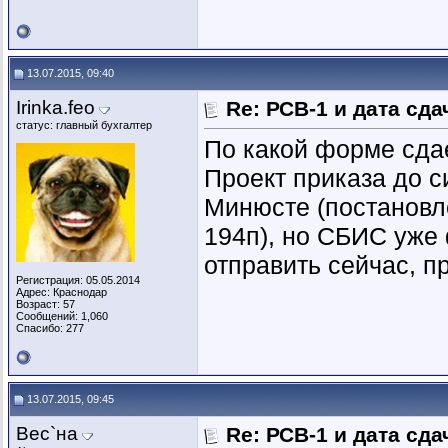
13.07.2015, 09:40
Irinka.feo
Re: РСВ-1 и дата сд
статус: главный бухгалтер
По какой форме сда
Проект приказа до с
Минюсте (постановл
194п), но СБИС уже
отправить сейчас, п
Регистрация: 05.05.2014
Адрес: Краснодар
Возраст: 57
Сообщений: 1,060
Спасибо: 277
13.07.2015, 09:45
Вес`на
Re: РСВ-1 и дата сд