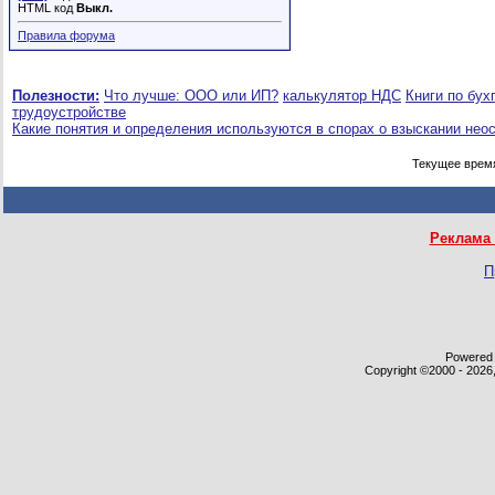
HTML код
Выкл.
Правила форума
Полезности:
Что лучше: ООО или ИП?
калькулятор НДС
Книги по бух
трудоустройстве
Какие понятия и определения используются в спорах о взыскании нео
Текущее врем
Реклама 
П
Powered b
Copyright ©2000 - 2026,