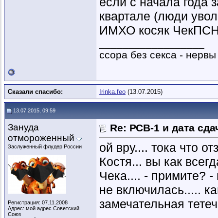
если с начала года 
квартале (люди уволи
ИМХО косяк ЧекПС
__________________
ссора без секса - нервы
Сказали спасибо:
Irinka.feo
(13.07.2015)
13.07.2015, 09:59
Зануда
Re: РСВ-1 и дата сд
отмороженный
ой вру.... тока что 
Заслуженный флудер России
Костя... вы как всег
Чека.... - примите? -
не включилась..... ка
замечательная тетечк
Регистрация: 07.11.2008
Адрес: мой адрес Советский
Союз
__________________