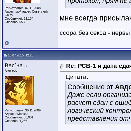
протокол, прям не
Регистрация: 07.11.2008
Адрес: мой адрес Советский
Союз
мне всегда присылают
Сообщений: 21,134
Спасибо: 553
__________________
ссора без секса - нервы
13.07.2015, 12:25
Вес`на
Re: РСВ-1 и дата сд
Alter ego
Цитата:
Сообщение от
Авд
Даже если организ
расчет сдан с оши
логический контрол
Регистрация: 30.11.2009
Адрес: г.Москва
представления от
Сообщений: 55,901
Спасибо: 4,256