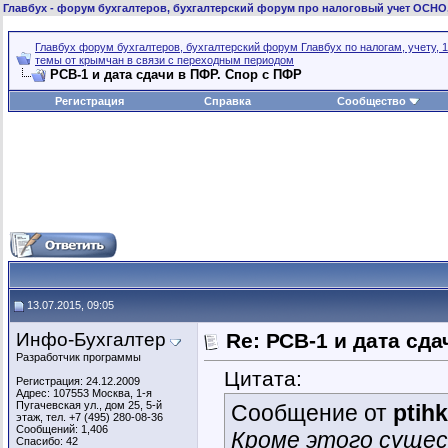
Главбух
- форум бухгалтеров, бухгалтерский форум про налоговый учет ОСНО
Главбух форум бухгалтеров, бухгалтерский форум Главбух по налогам, учету, 1
темы от крымчан в связи с переходным периодом
РСВ-1 и дата сдачи в ПФР. Спор с ПФР
Регистрация
Справка
Сообщество
13.07.2015, 09:05
Инфо-Бухгалтер
Re: РСВ-1 и дата сд
Разработчик программы
Цитата:
Регистрация: 24.12.2009
Адрес: 107553 Москва, 1-я
Пугачевская ул., дом 25, 5-й
Сообщение от
ptih
этаж, тел. +7 (495) 280-08-36
Сообщений: 1,406
Кроме этого сущес
Спасибо: 42