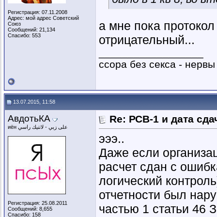
Регистрация: 07.11.2008
Адрес: мой адрес Советский
а мне пока протокол
Союз
Сообщений: 21,134
Спасибо: 553
отрицательный...
__________________
ссора без секса - нервы
13.07.2015, 11:58
АвдотьКА
Re: РСВ-1 и дата сд
иён على زبي - لاتنيك راسي
эээ..
Даже если организа
расчет сдан с ошибк
логический контроль)
отчетности был нару
Регистрация: 25.08.2011
частью 1 статьи 46 
Сообщений: 8,655
Спасибо: 158