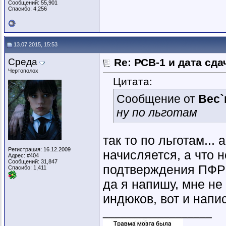
Сообщений: 55,901
Спасибо: 4,256
13.07.2015, 15:53
Среда
Re: РСВ-1 и дата сд
Чертополох
Цитата:
Сообщение от
Вес`
ну по льготам
так то по льготам... 
Регистрация: 16.12.2009
начисляется, а что 
Адрес: #404
Сообщений: 31,847
подтверждения ПФР 
Спасибо: 1,411
да я напишу, мне не
индюков, вот и напис
__________________