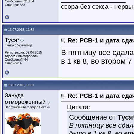
Сообщений: 21,134
Спасибо: 553
ссора без секса - нервы
13.07.2015, 11:32
Туся*
Re: РСВ-1 и дата сд
статус: бухгалтер
В пятницу все сдала
Регистрация: 09.04.2015
Адрес: Симферополь
в 1 кв 8, во втором 
Сообщений: 44
Спасибо: 4
13.07.2015, 11:51
Зануда
Re: РСВ-1 и дата сд
отмороженный
Цитата:
Заслуженный флудер России
Сообщение от
Туся
В пятницу все сда
было в 1 кв 8, во в