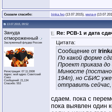
Сказали спасибо:
Irinka.feo
(13.07.2015),
мила-я
(13.07.201
13.07.2015, 09:52
Зануда
Re: РСВ-1 и дата сд
отмороженный
Цитата:
Заслуженный флудер России
Сообщение от
Irink
По какой форме с
Проект приказа до 
Минюсте (постанов
Регистрация: 07.11.2008
Адрес: мой адрес Советский
194п), но СБИС уж
Союз
Сообщений: 21,134
отправить сейчас,
Спасибо: 553
сдаем. пока с пере
пока выявлен один к