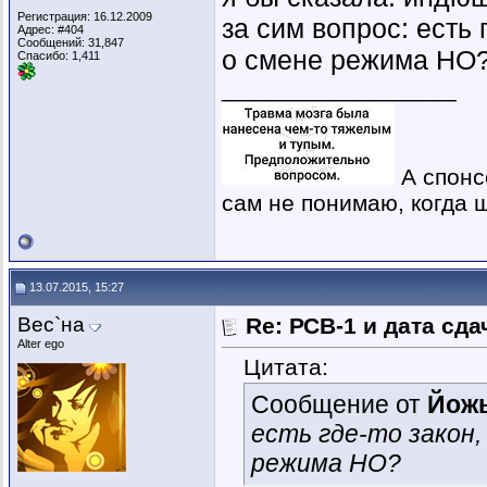
Регистрация: 16.12.2009
за сим вопрос: есть 
Адрес: #404
Сообщений: 31,847
о смене режима НО
Спасибо: 1,411
__________________
А спонс
сам не понимаю, когда ш
13.07.2015, 15:27
Вес`на
Re: РСВ-1 и дата сд
Alter ego
Цитата:
Сообщение от
Йож
есть где-то закон,
режима НО?