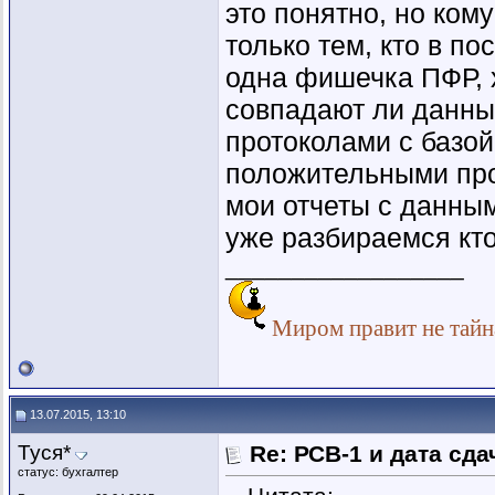
это понятно, но ком
только тем, кто в п
одна фишечка ПФР, х
совпадают ли данны
протоколами с базой
положительными прот
мои отчеты с данны
уже разбираемся кт
__________________
Миром правит не тайна
13.07.2015, 13:10
Туся*
Re: РСВ-1 и дата сд
статус: бухгалтер