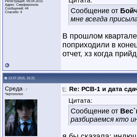
Цитата:
Регистрация: 09.04.2015
Адрес: Симферополь
Сообщений: 44
Сообщение от
Бойч
Спасибо: 4
мне всегда присыла
В прошлом квартале
поприходили в коне
отчет, хз когда прийд
13.07.2015, 15:21
Среда
Re: РСВ-1 и дата сд
Чертополох
Цитата:
Сообщение от
Вес`
разбираемся кто и
я бы сказала: индю