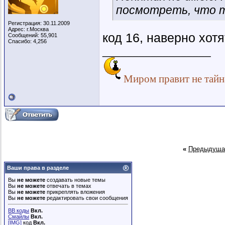
посмотреть, что т
Регистрация: 30.11.2009
Адрес: г.Москва
код 16, наверно хот
Сообщений: 55,901
Спасибо: 4,256
__________________
Миром правит не тайна
«
Предыдуща
Ваши права в разделе
Вы
не можете
создавать новые темы
Вы
не можете
отвечать в темах
Вы
не можете
прикреплять вложения
Вы
не можете
редактировать свои сообщения
BB коды
Вкл.
Смайлы
Вкл.
[IMG]
код
Вкл.