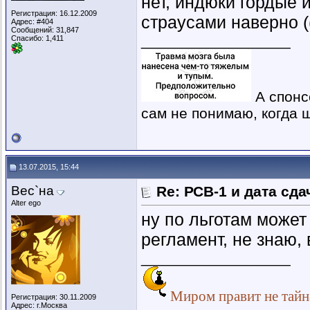
нет, индюки гордые 
Регистрация: 16.12.2009
страусами наверно (
Адрес: #404
Сообщений: 31,847
__________________
Спасибо: 1,411
А спонс
сам не понимаю, когда ш
13.07.2015, 15:44
Вес`на
Re: РСВ-1 и дата сд
Alter ego
ну по льготам может
регламент, не знаю, 
__________________
Миром правит не тайна
Регистрация: 30.11.2009
Адрес: г.Москва