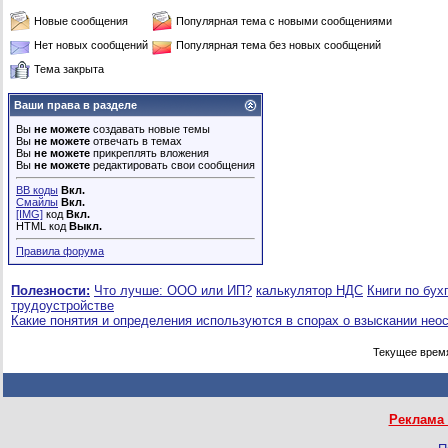
Новые сообщения
Популярная тема с новыми сообщениями
Нет новых сообщений
Популярная тема без новых сообщений
Тема закрыта
Ваши права в разделе
Вы
не можете
создавать новые темы
Вы
не можете
отвечать в темах
Вы
не можете
прикреплять вложения
Вы
не можете
редактировать свои сообщения
BB коды
Вкл.
Смайлы
Вкл.
[IMG]
код
Вкл.
HTML код
Выкл.
Правила форума
Полезности:
Что лучше: ООО или ИП?
калькулятор НДС
Книги по бух
трудоустройстве
Какие понятия и определения используются в спорах о взыскании нео
Текущее врем
Реклама 