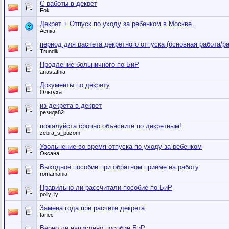
С работы в декрет
Fok
Декрет + Отпуск по уходу за ребенком в Москве.
Аёнка
период для расчета декретного отпуска (основная работа/р
Trundik
Продление больничного по БиР
anastathia
Документы по декрету
Ольгуха
из декрета в декрет
резида82
пожалуйста срочно объясните по декретным!
zebra_s_puzom
Увольнение во время отпуска по уходу за ребенком
Оксaнa
Выходное пособие при обратном приеме на работу
romamania
Правильно ли рассчитали пособие по БиР
polly_ly
Замена года при расчете декрета
tanec
Верно ли начислено пособие БиР