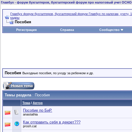
Главбух
- форум бухгалтеров, бухгалтерский форум про налоговый учет ОСНО
Главбух форум бухгалтеров, бухгалтерский форум Главбух по налогам, учету, 1
кадры
Пособия
Регистрация
Справка
Сообщество
Пособия
Выходные пособия, по уходу за ребенком и др.
Темы раздела
: Пособия
Тема
/
Автор
Пособие по БиР.
anastathia
Как отправить себя в декрет???
prosh.cat