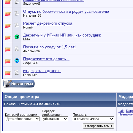
SozonovAS
Отпуск по беременности и родам усыновителю
Наталья_58
Расчет декретного отпуска
Nonnik
Декретный у ИП-как ИП или, как сотрудник
Miilla
Пособие по уходу от 1,5 лет!
Амельчиха
Подскажите что делать...
Леди БУХ
из декрета в декрет..
Галюнька
Опции просмотра
Модер
Показаны темы с 361 по 380 из 749
Модерато
Lala
,
Кат
Порядок
Незнаком
Критерий сортировки
отображения
Показать