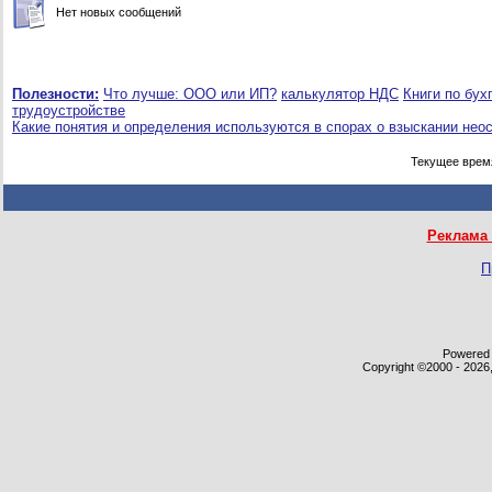
Нет новых сообщений
Полезности:
Что лучше: ООО или ИП?
калькулятор НДС
Книги по бух
трудоустройстве
Какие понятия и определения используются в спорах о взыскании нео
Текущее врем
Реклама 
П
Powered b
Copyright ©2000 - 2026,