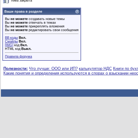
Тема закрыта
Ваши права в разделе
Вы
не можете
создавать новые темы
Вы
не можете
отвечать в темах
Вы
не можете
прикреплять вложения
Вы
не можете
редактировать свои сообщения
BB коды
Вкл.
Смайлы
Вкл.
[IMG]
код
Вкл.
HTML код
Выкл.
Правила форума
Полезности:
Что лучше: ООО или ИП?
калькулятор НДС
Книги по бух
Какие понятия и определения используются в спорах о взыскании нео