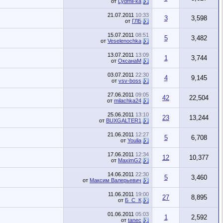
от
Lydmil-ka
21.07.2011
10:33
3
3,598
от
ГЛБ
15.07.2011
08:51
5
3,482
от
Veselenochka
13.07.2011
13:09
1
3,744
от
ОксанаМ
03.07.2011
22:30
4
9,145
от
vsv-boss
27.06.2011
09:05
42
22,504
от
milachka24
25.06.2011
13:10
23
13,244
от
BUXGALTER1
21.06.2011
12:27
5
6,708
от
Youlia
17.06.2011
12:34
12
10,377
от
MaximG2
14.06.2011
22:30
5
3,460
от
Максим Валерьевич
11.06.2011
19:00
27
8,895
от
Б_С_К
01.06.2011
05:03
1
2,592
от
tanec