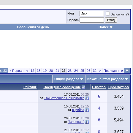
Имя
Запомнить?
Пароль
Сообщения за день
Поиск
из 33
«
Первая
<
12
18
19
20
21
22
23
24
25
26
32
>
Последняя
»
Опции раздела
Искать в этом разделе
Рейтинг
Последнее сообщение
Ответов
Просмотров
17.08.2011
08:25
6
3,454
от
Таинственная Незнакомка
15.08.2011
12:15
4
3,539
от
Юрий87
26.07.2011
15:28
8
5,494
от
Татьяна_Г
21.07.2011
13:17
0
3,627