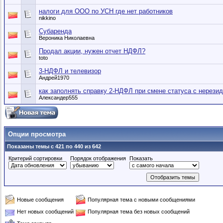
налоги для ООО по УСН где нет работников
nikkino
Субаренда
Вероника Николаевна
Продал акции, нужен отчет НДФЛ?
toto
3-НДФЛ и телевизор
Андрей1970
как заполнять справку 2-НДФЛ при смене статуса с нерезид
Александер555
Опции просмотра
Показаны темы с 421 по 440 из 642
Критерий сортировки
Порядок отображения
Показать
Новые сообщения
Популярная тема с новыми сообщениями
Нет новых сообщений
Популярная тема без новых сообщений