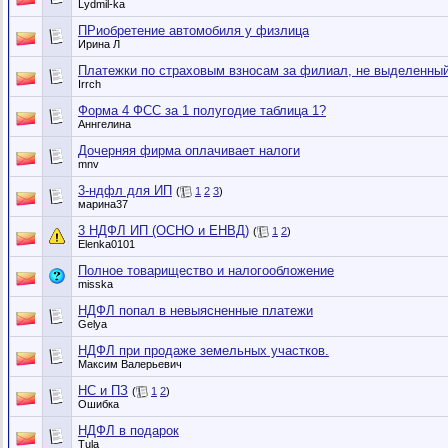
Lydmil-ka
ПРиобретение автомобиля у физлица
Ирина Л
Платежки по страховым взносам за филиал, не выделенный
Irrch
Форма 4 ФСС за 1 полугодие таблица 1?
Аннгелина
Дочерняя фирма оплачивает налоги
mnv
3-ндфл для ИП
(
1
2
3
)
марина37
3 НДФЛ ИП (ОСНО и ЕНВД)
(
1
2
)
Elenka0101
Полное товарищество и налогообложение
misska
НДФЛ попал в невыясненные платежи
Gelya
НДФЛ при продаже земельных участков.
Максим Валерьевич
НС и ПЗ
(
1
2
)
Ошибка
НДФЛ в подарок
Tula