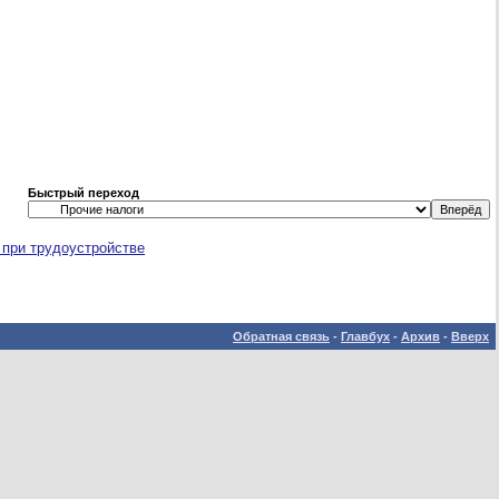
Быстрый переход
 при трудоустройстве
Обратная связь
-
Главбух
-
Архив
-
Вверх