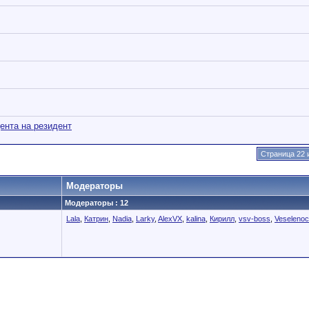
ента на резидент
Страница 22 
Модераторы
Модераторы : 12
Lala
,
Катрин
,
Nadia
,
Larky
,
AlexVX
,
kalina
,
Кирилл
,
vsv-boss
,
Veseleno