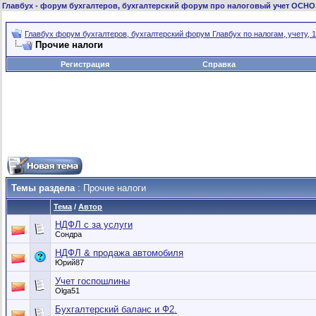
Главбух
- форум бухгалтеров, бухгалтерский форум про налоговый учет ОСНО
Главбух форум бухгалтеров, бухгалтерский форум Главбух по налогам, учету, 1
Прочие налоги
Регистрация
Справка
Темы раздела
: Прочие налоги
Тема
/
Автор
НДФЛ с за услуги
Сондра
НДФЛ & продажа автомобиля
Юрий87
Учет госпошлины
Olga51
Бухгалтерский баланс и Ф2.