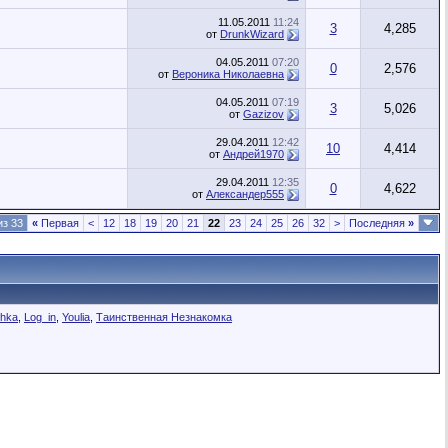
11.05.2011
11:24
3
4,285
от
DrunkWizard
04.05.2011
07:20
0
2,576
от
Вероника Николаевна
04.05.2011
07:19
3
5,026
от
Gazizov
29.04.2011
12:42
10
4,414
от
Андрей1970
29.04.2011
12:35
0
4,622
от
Александер555
из 33
«
Первая
<
12
18
19
20
21
22
23
24
25
26
32
>
Последняя
»
chka
,
Log_in
,
Youlia
,
Таинственная Незнакомка