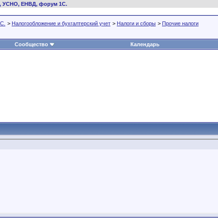
, УСНО, ЕНВД, форум 1С.
С.
>
Налогообложение и бухгалтерский учет
>
Налоги и сборы
>
Прочие налоги
Сообщество
Календарь