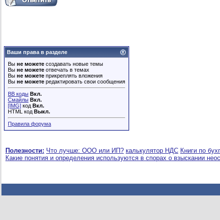
Ваши права в разделе
Вы
не можете
создавать новые темы
Вы
не можете
отвечать в темах
Вы
не можете
прикреплять вложения
Вы
не можете
редактировать свои сообщения
BB коды
Вкл.
Смайлы
Вкл.
[IMG]
код
Вкл.
HTML код
Выкл.
Правила форума
Полезности:
Что лучше: ООО или ИП?
калькулятор НДС
Книги по бух
Какие понятия и определения используются в спорах о взыскании нео