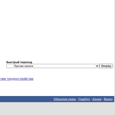
Быстрый переход
 при трудоустройстве
Обратная связь
-
Главбух
-
Архив
-
Вверх