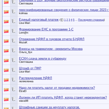
Сведения о ВБР водные биологические ресурсы (разрешени
Светлашка
персонифицированные сведения о физических лицах 2023 г 
kolmaa
Единый налоговый платеж
(
1
2
3
4
5
...
Последняя страница
)
Lisa-Mari
Формирование ЕНС в программе 1-С
Lem@n
Отражение НДФЛ в годовом отчете 6-НДФЛ
MuzaK
Взносы на травматизм - реквизиты Москва
Ольга_бух
ЕСХН сдача земли в субаренду
Светлашка
Штраф от ПФР
Lisa-Mari
Распределение НДФЛ
леляеленка
Надо ли платить налог от продажи недвижимости?
ElzaEl
Должен ли ИП платить НДФЛ, когда станет нерезидентом?
slava98
Штрафные санкции за неуплату налогов.