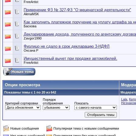
FreeArtist
Применение ФЗ № 327-ФЗ "О меценатской деятельности"
AlenaMSK
Как заполнить платежное поручение на уплату штрафа за 
Баскова
Декларирование дохода, полученного по агентскому догово
Zavgor1990
Физлицо не сдало в срок декларацию 3-НДФЛ
Оксана Р
Имущественный вычет при продаже автомобилей.
FreeArtist
Опции просмотра
Модер
Показаны темы с 1 по 20 из 642
Модерато
Lala
,
Кат
Порядок
Незнаком
Критерий сортировки
отображения
Показать
Новые сообщения
Популярная тема с новыми сообщениями
Нет новых сообщений
Популярная тема без новых сообщений