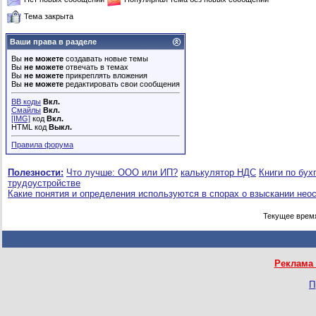
Тема закрыта
Ваши права в разделе
Вы
не можете
создавать новые темы
Вы
не можете
отвечать в темах
Вы
не можете
прикреплять вложения
Вы
не можете
редактировать свои сообщения
BB коды
Вкл.
Смайлы
Вкл.
[IMG]
код
Вкл.
HTML код
Выкл.
Правила форума
Полезности:
Что лучше: ООО или ИП?
калькулятор НДС
Книги по бух
трудоустройстве
Какие понятия и определения используются в спорах о взыскании нео
Текущее врем
Реклама 
П