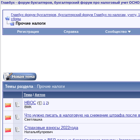
Главбух
- форум бухгалтеров, бухгалтерский форум про налоговый учет ОСНО
Главбух форум бухгалтеров, бухгалтерский форум Главбух по налогам, учету, 1
сборы
Прочие налоги
Регистрация
Справка
Сообщество
Темы раздела
: Прочие налоги
Тема
/
Автор
НВОС
(
1
2
)
BMK
Что нужно писать в налоговую на снижение штрафа после 
Светлашка
Страховые взносы 2022года
НатальяКупревич