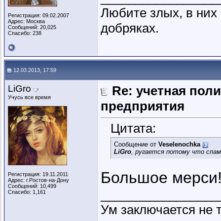
Любите злых, в ни
Регистрация: 09.02.2007
Адрес: Москва
добряках.
Сообщений: 20,025
Спасибо: 238
12.03.2013, 17:59
LiGro
Re: учетная пол
Учусь все время
предприятия
Цитата:
Сообщение от
Veselenochka
LiGro
, ругается потому что спам
Большое мерси
Регистрация: 19.11.2011
Адрес: г.Ростов-на-Дону
Сообщений: 10,499
_________________
Спасибо: 1,161
Ум заключается не т