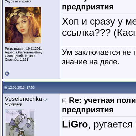
Учусь все время
предприятия
Хоп и сразу у 
ссылка??? (Кас
_________________
Регистрация: 19.11.2011
Ум заключается не т
Адрес: г.Ростов-на-Дону
Сообщений: 10,499
знание на деле.
Спасибо: 1,161
12.03.2013, 17:55
Veselenochka
Re: учетная пол
Модератор
предприятия
LiGro
, ругается
_________________