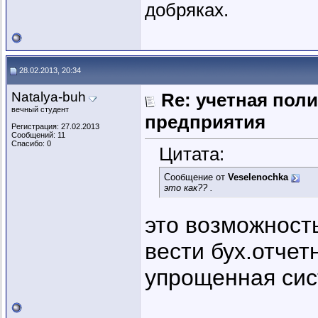
добряках.
28.02.2013, 20:34
Natalya-buh
Re: учетная пол
вечный студент
предприятия
Регистрация: 27.02.2013
Сообщений: 11
Спасибо: 0
Цитата:
Сообщение от
Veselenochka
это как?? .
это возможност
вести бух.отчет
упрощенная сист