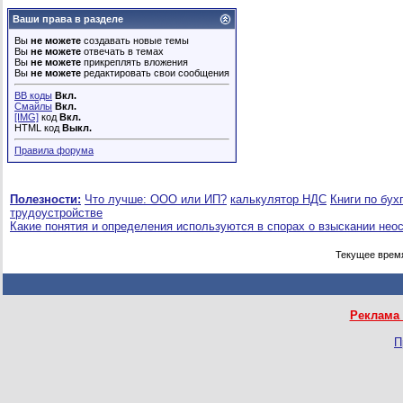
Ваши права в разделе
Вы
не можете
создавать новые темы
Вы
не можете
отвечать в темах
Вы
не можете
прикреплять вложения
Вы
не можете
редактировать свои сообщения
BB коды
Вкл.
Смайлы
Вкл.
[IMG]
код
Вкл.
HTML код
Выкл.
Правила форума
Полезности:
Что лучше: ООО или ИП?
калькулятор НДС
Книги по бух
трудоустройстве
Какие понятия и определения используются в спорах о взыскании нео
Текущее врем
Реклама 
П