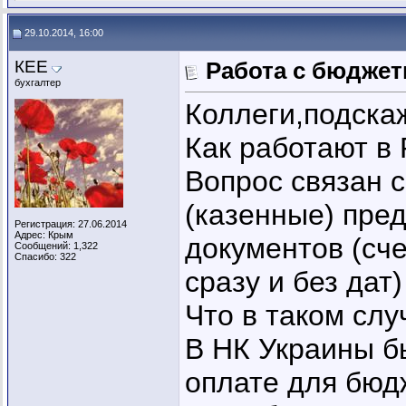
29.10.2014, 16:00
КЕЕ
Работа с бюдже
бухгалтер
Коллеги,подска
Как работают в
Вопрос связан
(казенные) пре
Регистрация: 27.06.2014
Адрес: Крым
документов (сче
Сообщений: 1,322
Спасибо: 322
сразу и без дат
Что в таком слу
В НК Украины б
оплате для бюд