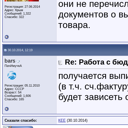
они не перечис
Регистрация: 27.06.2014
Адрес: Крым
документов о в
Сообщений: 1,322
Спасибо: 322
товара.
30.10.2014, 12:19
bars
Re: Работа с бю
ПачИмучкА
получается вып
(в т.ч. сч.факт
Регистрация: 05.11.2010
Адрес: СССР
Возраст: 54
будет зависеть 
Сообщений: 1,606
Спасибо: 165
Сказали спасибо:
КЕЕ
(30.10.2014)