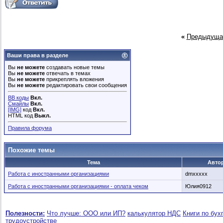
«
Предыдуща
Ваши права в разделе
Вы
не можете
создавать новые темы
Вы
не можете
отвечать в темах
Вы
не можете
прикреплять вложения
Вы
не можете
редактировать свои сообщения
BB коды
Вкл.
Смайлы
Вкл.
[IMG]
код
Вкл.
HTML код
Выкл.
Правила форума
Похожие темы
Тема
Авто
Работа с иностранными организациями
dmxxxxx
Работа с иностранными организациями - оплата чеком
Юлия0912
Полезности:
Что лучше: ООО или ИП?
калькулятор НДС
Книги по бух
трудоустройстве