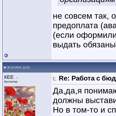
не совсем так, 
предоплата (ав
(если оформили
выдать обязаны
30.10.2014, 12:13
КЕЕ
Re: Работа с бю
бухгалтер
Да,да,я понима
должны выстави
Но в том-то и 