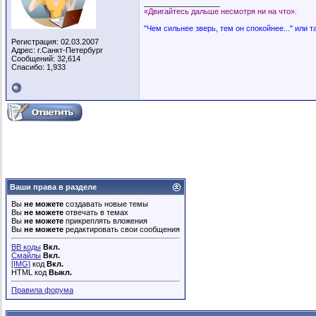
__________________
«Двигайтесь дальше несмотря ни на что».
"Чем сильнее зверь, тем он спокойнее..." или т
Регистрация: 02.03.2007
Адрес: г.Санкт-Петербург
Сообщений: 32,614
Спасибо: 1,933
Ваши права в разделе
Вы
не можете
создавать новые темы
Вы
не можете
отвечать в темах
Вы
не можете
прикреплять вложения
Вы
не можете
редактировать свои сообщения
BB коды
Вкл.
Смайлы
Вкл.
[IMG]
код
Вкл.
HTML код
Выкл.
Правила форума