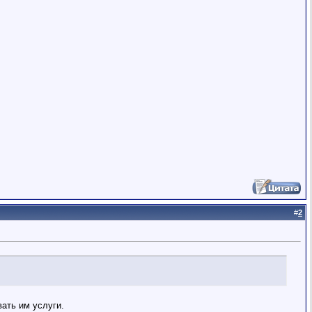
#
2
ать им услуги.