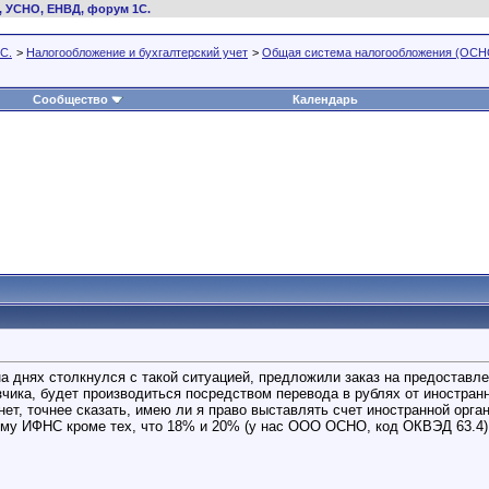
, УСНО, ЕНВД, форум 1С.
С.
>
Налогообложение и бухгалтерский учет
>
Общая система налогообложения (ОСН
Сообщество
Календарь
днях столкнулся с такой ситуацией, предложили заказ на предоставлени
азчика, будет производиться посредством перевода в рублях от иностран
 нет, точнее сказать, имею ли я право выставлять счет иностранной ор
му ИФНС кроме тех, что 18% и 20% (у нас ООО ОСНО, код ОКВЭД 63.4) 