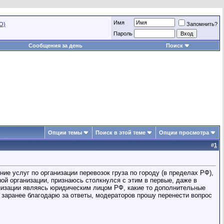
Имя
О)
Запомнить?
Пароль
Сообщения за день
Поиск
Опции темы
Поиск в этой теме
Опции просмотра
#
1
е услуг по организации перевозок груза по городу (в пределах РФ),
ной организации, признаюсь столкнулся с этим в первые, даже в
ганизации являясь юридическим лицом РФ, какие то дополнительные
заранее благодарю за ответы, модераторов прошу перенести вопрос