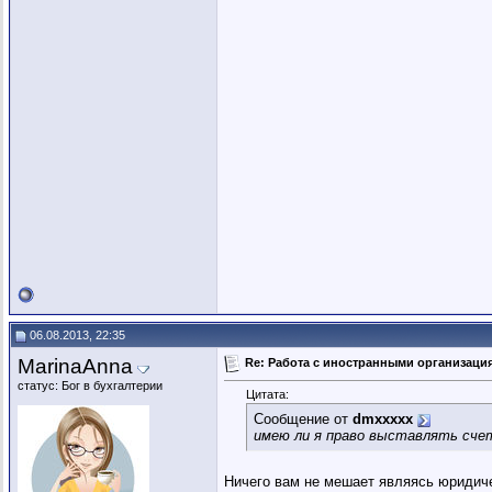
06.08.2013, 22:35
MarinaAnna
Re: Работа с иностранными организаци
статус: Бог в бухгалтерии
Цитата:
Сообщение от
dmxxxxx
имею ли я право выставлять счет
Ничего вам не мешает являясь юридиче