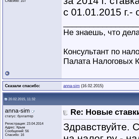
за 2014 г. ставк
Спасибо: 107
с 01.01.2015 г.-
_________________
Не знаешь, что дела
Консультант по нало
Палата Налоговых К
Сказали спасибо:
anna-sim
(16.02.2015)
20.02.2015, 11:32
anna-sim
Re: Новые ставки
статус: бухгалтер
Здравствуйте. 
Регистрация: 23.04.2014
Адрес: Крым
Сообщений: 56
Спасибо: 16
на налог ру - н