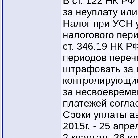
В ст. 122 НК РФ
за неуплату или
Налог при УСН 
налогового пери
ст. 346.19 НК Р
периодов переч
штрафовать за 
контролирующие
за несвоевреме
платежей соглас
Сроки уплаты ав
2015г. - 25 апре
2 квартал -26 ию