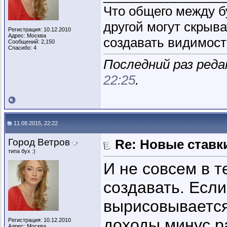
Что общего между б
другой могут скрыва
Регистрация: 10.12.2010
Адрес: Москва
создавать видимость
Сообщений: 2,150
Спасибо: 4
Последний раз реда
22:25
.
11.08.2015, 22:22
Город Ветров
Re: Новые ставки
типа бух :)
И не совсем в т
создавать. Если
вырисовывается
доходы минус ра
Регистрация: 10.12.2010
Адрес: Москва