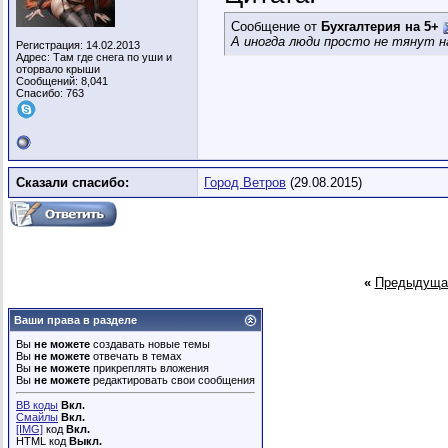
Сообщение от
Бухгалтерия на 5+
А иногда люди просто не тянут н
Регистрация: 14.02.2013
Адрес: Там где снега по уши и
оторвало крыши
Сообщений: 8,041
Спасибо: 763
Сказали спасибо:
Город Ветров
(29.08.2015)
«
Предыдуща
Ваши права в разделе
Вы
не можете
создавать новые темы
Вы
не можете
отвечать в темах
Вы
не можете
прикреплять вложения
Вы
не можете
редактировать свои сообщения
BB коды
Вкл.
Смайлы
Вкл.
[IMG]
код
Вкл.
HTML код
Выкл.