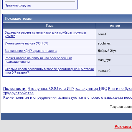
Правила форума
Похожие темы
Тема
Автор
Задача на расчет суммы налога на прибыль и суммы
Ilona1
убытка
Уменьшение налога УСН 6%
sochinec
Заполнение КДИР и расчет налога
Добрый Жук
Расчет налога на прибыль по обособленным
Нач_бух
подразделениям
Сколько часов поставить в табеле работнику на 0,5 ставки
manaur2
и на 0,7 ставки?
Полезности:
Что лучше: ООО или ИП?
калькулятор НДС
Книги по бух
трудоустройстве
Какие понятия и определения используются в спорах о взыскании нео
Текущее врем
Реклама 