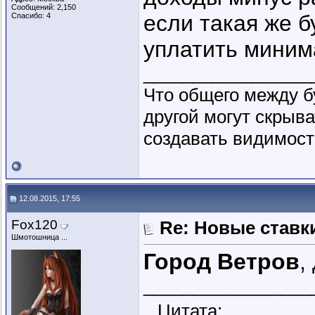
Сообщений: 2,150
если такая же б
Спасибо: 4
уплатить миним
_________________
Что общего между б
другой могут скрыва
создавать видимость
12.08.2015, 17:55
Fox120
Re: Новые ставки
Шмотошница ...
Город Ветров
,
_________________
Цитата: