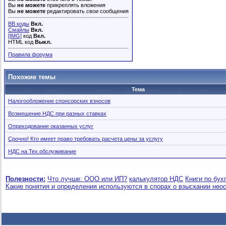
Вы
не можете
прикреплять вложения
Вы
не можете
редактировать свои сообщения
BB коды
Вкл.
Смайлы
Вкл.
[IMG]
код
Вкл.
HTML код
Выкл.
Правила форума
Похожие темы
Тема
Налогообложение спонсорских взносов
Возмещение НДС при разных ставках
Оприходование оказанных услуг
Срочно! Кто имеет право требовать расчета цены за услугу
НДС на Тех.обслуживание
Полезности:
Что лучше: ООО или ИП?
калькулятор НДС
Книги по бух
Какие понятия и определения используются в спорах о взыскании нео