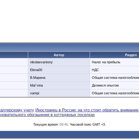
Автор
Раздел
nikolaevantony
Налог на прибыль
Elena00
НДС
В.Марина
Общая система налогообло
Mal`vina
Делимся опытом
vampi
Общая система налогообло
галтерскому учету
Иностранец в России: на что стоит обратить внимание
сновательного обогащения в коттеджных поселках
Текущее время:
09:45
. Часовой пояс GMT +3.