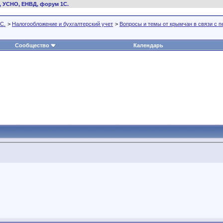
, УСНО, ЕНВД, форум 1С.
С.
>
Налогообложение и бухгалтерский учет
>
Вопросы и темы от крымчан в связи с 
Сообщество
Календарь