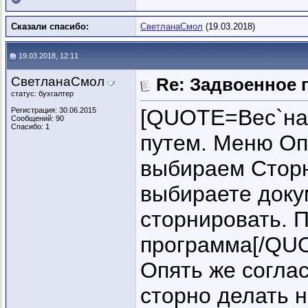
Сказали спасибо:
СветланаСмол
(19.03.2018)
19.03.2018, 12:11
СветланаСмол
Re: Задвоенное 
статус: бухгалтер
[QUOTE=Вес`на;
Регистрация: 30.06.2015
Сообщений: 90
Спасибо: 1
путем. Меню Опе
выбираем Сторн
выбираете доку
сторнировать. 
программа[/QU
Опять же соглас
сторно делать н