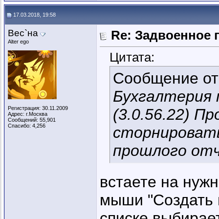
17.03.2018, 19:58
Вес`на
Re: Задвоенное 
Alter ego
Цитата:
Сообщение о
Бухгалтерия 
Регистрация: 30.11.2009
(3.0.56.22) П
Адрес: г.Москва
Сообщений: 55,901
Спасибо: 4,256
сторнироват
прошлого отч
встаете на нуж
мыши "Создать 
списке выбирает