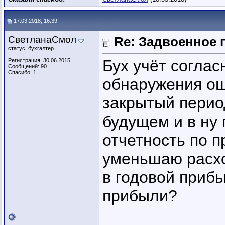
17.03.2018, 16:39
СветланаСмол
Re: Задвоенное 
статус: бухгалтер
Бух учёт соглас
Регистрация: 30.06.2015
Сообщений: 90
Спасибо: 1
обнаружения оши
закрытый перио
будущем и в ну 
отчетность по п
уменьшаю расхо
в годовой прибы
прибыли?