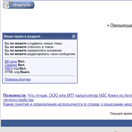
«
Предыдуща
Ваши права в разделе
Вы
не можете
создавать новые темы
Вы
не можете
отвечать в темах
Вы
не можете
прикреплять вложения
Вы
не можете
редактировать свои сообщения
BB коды
Вкл.
Смайлы
Вкл.
[IMG]
код
Вкл.
HTML код
Выкл.
Правила форума
Полезности:
Что лучше: ООО или ИП?
калькулятор НДС
Книги по бух
трудоустройстве
Какие понятия и определения используются в спорах о взыскании нео
Текущее врем