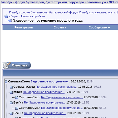
Главбух
- форум бухгалтеров, бухгалтерский форум про налоговый учет ОСНО
Главбух форум бухгалтеров, бухгалтерский форум Главбух по налогам, учету, 1
сборы
>
Налог на прибыль
Задвоенное поступление прошлого года
Регистрация
Справка
Сообщество
СветланаСмол
Задвоенное поступление...
16.03.2018,
11:54
СветланаСмол
Re: Задвоенное поступление...
17.03.2018,
07:13
ptihka
Re: Задвоенное поступление...
17.03.2018,
16:21
СветланаСмол
Re: Задвоенное поступление...
17.03.2018,
16:39
Вес`на
Re: Задвоенное поступление...
17.03.2018,
19:58
СветланаСмол
Re: Задвоенное поступление...
18.03.2018,
06:15
Вес`на
Re: Задвоенное поступление...
19.03.2018,
10:21