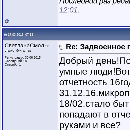
Последний раз реда
12:01
.
17.03.2018, 07:13
СветланаСмол
Re: Задвоенное 
статус: бухгалтер
Добрый день!По
Регистрация: 30.06.2015
Сообщений: 90
Спасибо: 1
умные люди!Вот
отчетность 16го
31.12.16.микро
18/02.стало бы
попадают в отче
руками и все?