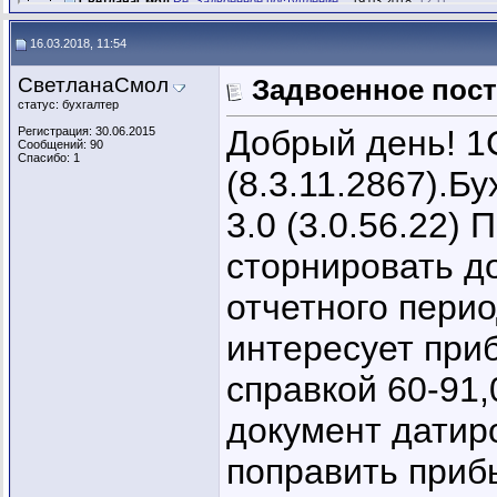
СветланаСмол
Re: Задвоенное поступление...
19.03.2018,
12:11
Вес`на
Re: Задвоенное поступление...
19.03.2018,
12:16
16.03.2018, 11:54
СветланаСмол
Задвоенное пос
статус: бухгалтер
Добрый день! 1
Регистрация: 30.06.2015
Сообщений: 90
Спасибо: 1
(8.3.11.2867).Б
3.0 (3.0.56.22)
сторнировать д
отчетного перио
интересует при
справкой 60-91,
документ датир
поправить приб