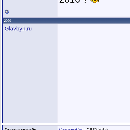
2020
Glavbyh.ru
Сказали спасибо:
СветланаСмол
(18.03.2018)