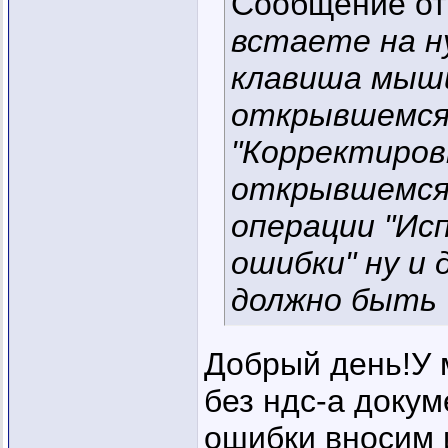
Сообщение о
встаете на н
клавиша мыши
открывшемся
"Корректиров
открывшемся
операции "Ис
ошибки" ну и 
должно быть
Добрый день!У 
без ндс-а доку
ошибки вносим 