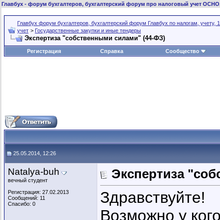
Главбух
- форум бухгалтеров, бухгалтерский форум про налоговый учет ОСНО
Главбух форум бухгалтеров, бухгалтерский форум Главбух по налогам, учету, 1
учет
>
Государственные закупки и иные тендеры
Экспертиза "собственными силами" (44-ФЗ)
Регистрация
Справка
Сообщество
25.05.2014, 12:26
Natalya-buh
Экспертиза "соб
вечный студент
Здравствуйте!
Регистрация: 27.02.2013
Сообщений: 11
Спасибо: 0
Возможно у кого