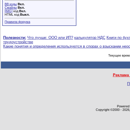
BB коды
Вкл.
Смайлы
Вкл.
[IMG]
код
Вкл.
HTML код
Выкл.
Правила форума
Полезности:
Что лучше: ООО или ИП?
калькулятор НДС
Книги по бух
трудоустройстве
Какие понятия и определения используются в спорах о взыскании нео
Текущее врем
Реклама 
П
Powered b
Copyright ©2000 - 2026,