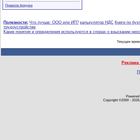
Правила форума
Полезности:
Что лучше: ООО или ИП?
калькулятор НДС
Книги по бух
трудоустройстве
Какие понятия и определения используются в спорах о взыскании нео
Текущее врем
Реклама 
П
Powered b
Copyright ©2000 - 2026,