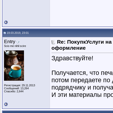
19.03.2019, 23:01
Entry
Re: ПокупкУслуги н
Scio me nihil scire
оформление
Здравствуйте!
Получается, что печь
потом передаете по 
Регистрация: 29.11.2013
подрядчику и получа
Сообщений: 13,264
Спасибо: 2,644
И эти материалы про