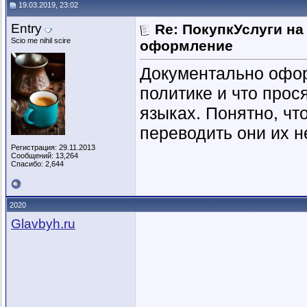
19.03.2019, 23:02
Entry
Re: ПокупкУслуги н
Scio me nihil scire
оформление
Документально офор
политике и что прос
языках. Понятно, чт
переводить они их не
Регистрация: 29.11.2013
Сообщений: 13,264
Спасибо: 2,644
2020
Glavbyh.ru