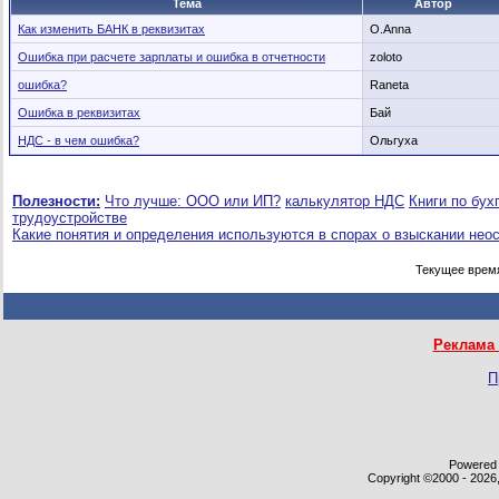
Тема
Автор
Как изменить БАНК в реквизитах
O.Anna
Ошибка при расчете зарплаты и ошибка в отчетности
zoloto
ошибка?
Raneta
Ошибка в реквизитах
Бай
НДС - в чем ошибка?
Ольгуха
Полезности:
Что лучше: ООО или ИП?
калькулятор НДС
Книги по бух
трудоустройстве
Какие понятия и определения используются в спорах о взыскании нео
Текущее врем
Реклама 
П
Powered b
Copyright ©2000 - 2026,