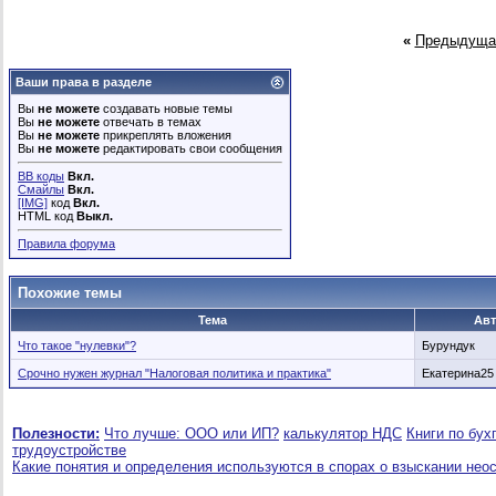
«
Предыдуща
Ваши права в разделе
Вы
не можете
создавать новые темы
Вы
не можете
отвечать в темах
Вы
не можете
прикреплять вложения
Вы
не можете
редактировать свои сообщения
BB коды
Вкл.
Смайлы
Вкл.
[IMG]
код
Вкл.
HTML код
Выкл.
Правила форума
Похожие темы
Тема
Ав
Что такое "нулевки"?
Бурундук
Срочно нужен журнал "Налоговая политика и практика"
Екатерина25
Полезности:
Что лучше: ООО или ИП?
калькулятор НДС
Книги по бух
трудоустройстве
Какие понятия и определения используются в спорах о взыскании нео