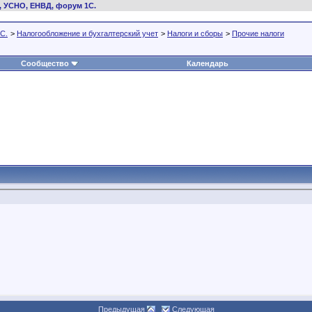
, УСНО, ЕНВД, форум 1С.
С.
>
Налогообложение и бухгалтерский учет
>
Налоги и сборы
>
Прочие налоги
Сообщество
Календарь
Предыдущая
Следующая