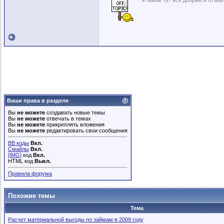
И какие тут все добрые и отзы
Ваши права в разделе
Вы
не можете
создавать новые темы
Вы
не можете
отвечать в темах
Вы
не можете
прикреплять вложения
Вы
не можете
редактировать свои сообщения
BB коды
Вкл.
Смайлы
Вкл.
[IMG]
код
Вкл.
HTML код
Выкл.
Правила форума
Похожие темы
Тема
Расчет материальной выгоды по займам в 2009 году