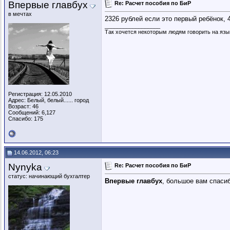
Впервые главбух
Re: Расчет пособия по БиР
в мечтах
2326 рублей если это первый ребёнок, 
__________________
Так хочется некоторым людям говорить на язы
Регистрация: 12.05.2010
Адрес: Белый, белый...... город
Возраст: 46
Сообщений: 6,127
Спасибо: 175
14.06.2012, 06:23
Nynyka
Re: Расчет пособия по БиР
статус: начинающий бухгалтер
Впервые главбух
, большое вам спасиб