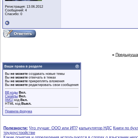
Регистрация: 13.06.2012
Сообщений: 4
Спасибо: 0
«
Предыдуща
Ваши права в разделе
Вы
не можете
создавать новые темы
Вы
не можете
отвечать в темах
Вы
не можете
прикреплять вложения
Вы
не можете
редактировать свои сообщения
BB коды
Вкл.
Смайлы
Вкл.
[IMG]
код
Вкл.
HTML код
Выкл.
Правила форума
Полезности:
Что лучше: ООО или ИП?
калькулятор НДС
Книги по бух
трудоустройстве
Какие понятия и определения используются в спорах о взыскании нео