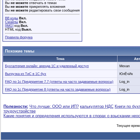
Вы
не можете
отвечать в темах
Вы
не можете
прикреплять вложения
Вы
не можете
редактировать свои сообщения
BB коды
Вкл.
Смайлы
Вкл.
[IMG]
код
Вкл.
HTML код
Выкл.
Правила форума
Похожие темы
Тема
Ав
Бухгалтерия онлайн: аренда 1С и удаленный доступ
Mexan
Выгрузка из ТиС в 1С бух
ЮлЁчИк
FAQ по 1с Предприятие 7.7 (ответы на часто задаваемые вопросы)
Log_in
FAQ по 1с Предприятие 8 (ответы на часто задаваемые вопросы)
Log_in
Полезности:
Что лучше: ООО или ИП?
калькулятор НДС
Книги по бух
трудоустройстве
Какие понятия и определения используются в спорах о взыскании нео
Текущее врем