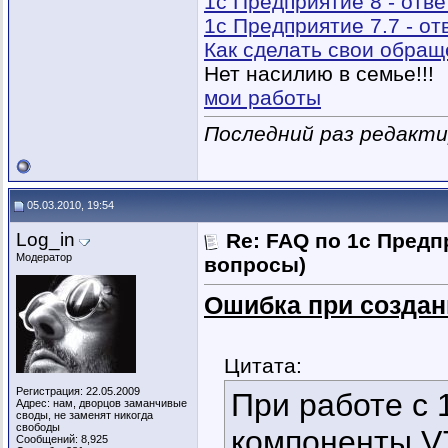
1с Предприятие 8 - отв
1с Предприятие 7.7 - о
Как сделать свои обра
Нет насилию в семье!!!
мои работы
Последний раз редактир
05.03.2010, 19:54
Log_in
Re: FAQ по 1с Предп
Модератор
вопросы)
Ошибка при создан
Цитата:
Регистрация: 22.05.2009
При работе с 
Адрес: нам, дворцов заманчивые
своды, не заменят никогда
свободы
компоненты V
Сообщений: 8,925