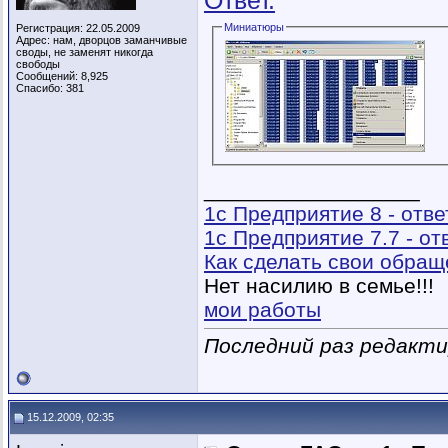
Ответ.
Миниатюры
Регистрация: 22.05.2009
Адрес: нам, дворцов заманчивые
своды, не заменят никогда
свободы
Сообщений: 8,925
Спасибо: 381
__________________
1с Предприятие 8 - отв
1с Предприятие 7.7 - о
Как сделать свои обра
Нет насилию в семье!!!
мои работы
Последний раз редактир
15.12.2009, 02:35