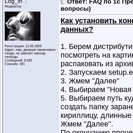
Log_in
Ответ: FAQ по 1с Пр
Модератор
вопросы)
Как установить ко
данных?
1. Берем дистрибут
Регистрация: 22.05.2009
Адрес: нам, дворцов заманчивые
посмотреть на карт
своды, не заменят никогда
свободы
Сообщений: 8,925
распаковать из архи
Спасибо: 381
2. Запускаем setup.e
3. Жмем "Далее"
4. Выбираем "Новая
5. Выбираем путь ку
создать папку заран
кириллицу, длинные
Жмем "Далее".
По окончанию проце