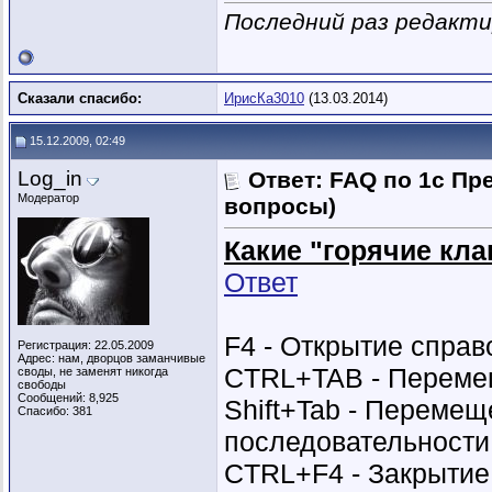
Последний раз редактир
Сказали спасибо:
ИрисКа3010
(13.03.2014)
15.12.2009, 02:49
Log_in
Ответ: FAQ по 1с Пр
Модератор
вопросы)
Какие "горячие кл
Ответ
F4 - Открытие справ
Регистрация: 22.05.2009
Адрес: нам, дворцов заманчивые
CTRL+TAB - Переме
своды, не заменят никогда
свободы
Сообщений: 8,925
Shift+Tab - Перемещ
Спасибо: 381
последовательности
CTRL+F4 - Закрытие 