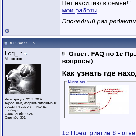
Нет насилию в семье!!!
мои работы
Последний раз редактир
15.12.2009, 01:13
Log_in
Ответ: FAQ по 1с Пр
Модератор
вопросы)
Как узнать где нах
Миниатюры
Регистрация: 22.05.2009
Адрес: нам, дворцов заманчивые
своды, не заменят никогда
свободы
Сообщений: 8,925
Спасибо: 381
__________________
1с Предприятие 8 - отв