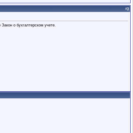
#
3
е Закон о бухгалтерском учете.