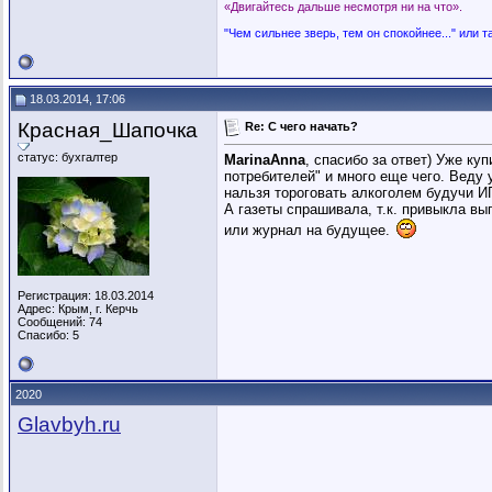
«Двигайтесь дальше несмотря ни на что».
"Чем сильнее зверь, тем он спокойнее..." или т
18.03.2014, 17:06
Красная_Шапочка
Re: C чего начать?
статус: бухгалтер
MarinaAnna
, спасибо за ответ) Уже ку
потребителей" и много еще чего. Веду 
нальзя тороговать алкоголем будучи И
А газеты спрашивала, т.к. привыкла вы
или журнал на будущее.
Регистрация: 18.03.2014
Адрес: Крым, г. Керчь
Сообщений: 74
Спасибо: 5
2020
Glavbyh.ru