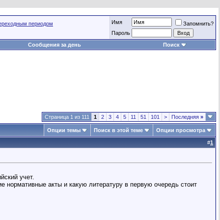
Имя
переходным периодом
Запомнить?
Пароль
Сообщения за день
Поиск
Страница 1 из 111
1
2
3
4
5
11
51
101
>
Последняя
»
Опции темы
Поиск в этой теме
Опции просмотра
#
1
йский учет.
ие нормативные акты и какую литературу в первую очередь стоит