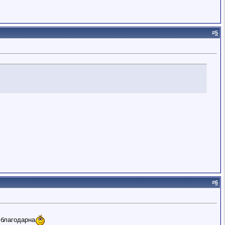
#
5
#
6
 благодарна