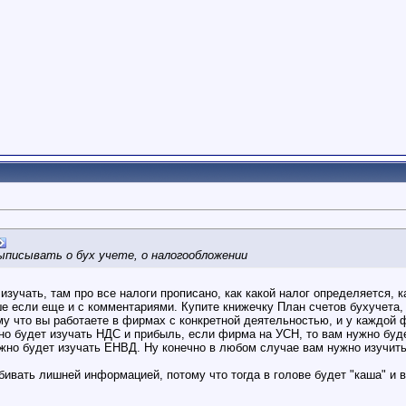
ыписывать о бух учете, о налогообложении
изучать, там про все налоги прописано, как какой налог определяется, к
чше если еще и с комментариями. Купите книжечку План счетов бухучета,
ому что вы работаете в фирмах с конкретной деятельностью, и у каждой
но будет изучать НДС и прибыль, если фирма на УСН, то вам нужно бу
ужно будет изучать ЕНВД. Ну конечно в любом случае вам нужно изучит
бивать лишней информацией, потому что тогда в голове будет "каша" и в