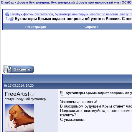
Главбух
- форум бухгалтеров, бухгалтерский форум про налоговый учет ОСНО
Главбух форум бухгалтеров, бухгалтерский форум Главбух по налогам, учету, 1
Бухгалтеры Крыма задают вопросы об учете в России. C чег
Регистрация
Справка
17.03.2014, 14:20
FreeArtist
Бухгалтеры Крыма задают вопросы об уч
статус: ведущий бухгалтер
Уважаемые коллеги!
В обозримом будущем Крым станет част
Подскажите, пожалуйста, с чего, кроме
изучить?
С уважением.