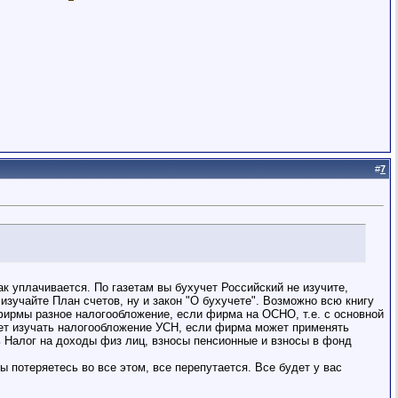
#
7
ак уплачивается. По газетам вы бухучет Российский не изучите,
 изучайте План счетов, ну и закон "О бухучете". Возможно всю книгу
 фирмы разное налогообложение, если фирма на ОСНО, т.е. с основной
дет изучать налогообложение УСН, если фирма может применять
ь Налог на доходы физ лиц, взносы пенсионные и взносы в фонд
ы потеряетесь во все этом, все перепутается. Все будет у вас