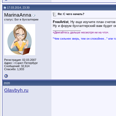
17.03.2014, 23:30
MarinaAnna
Re: C чего начать?
статус: Бог в бухгалтерии
FreeArtist
, Ну еще изучите план счетов
Ну и форум бухгалтерский вам будет о
__________________
«Двигайтесь дальше несмотря ни на что».
"Чем сильнее зверь, тем он спокойнее..." или т
Регистрация: 02.03.2007
Адрес: г.Санкт-Петербург
Сообщений: 32,614
Спасибо: 1,933
2020
Glavbyh.ru