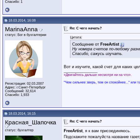
Спасибо: 1
18.03.2014, 16:08
MarinaAnna
Re: C чего начать?
статус: Бог в бухгалтерии
Цитата:
Сообщение от
FreeArtist
Ну номера счетов по-любому разн
Спасибо, сажусь изучать.
Вот и изучите, какой счет для каких це
__________________
«Двигайтесь дальше несмотря ни на что».
"Чем сильнее зверь, тем он спокойнее..." или т
Регистрация: 02.03.2007
Адрес: г.Санкт-Петербург
Сообщений: 32,614
Спасибо: 1,933
18.03.2014, 16:15
Красная_Шапочка
Re: C чего начать?
статус: бухгалтер
FreeArtist
, я к вам присоединяюсь.
Подскажите пожалуйста название газет