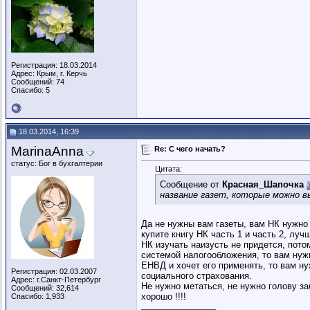
Регистрация: 18.03.2014
Адрес: Крым, г. Керчь
Сообщений: 74
Спасибо: 5
18.03.2014, 16:39
MarinaAnna
Re: C чего начать?
статус: Бог в бухгалтерии
Цитата:
Сообщение от
Красная_Шапочка
название газет, которые можно в
Да не нужны вам газеты, вам НК нужно 
купите книгу НК часть 1 и часть 2, лу
НК изучать наизусть не придется, пот
системой налогообложения, то вам нуж
ЕНВД и хочет его применять, то вам н
Регистрация: 02.03.2007
социального страхования.
Адрес: г.Санкт-Петербург
Не нужно метаться, не нужно голову за
Сообщений: 32,614
хорошо !!!!
Спасибо: 1,933
__________________