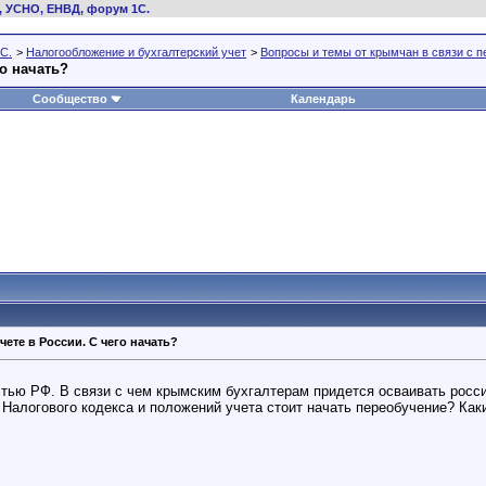
, УСНО, ЕНВД, форум 1С.
С.
>
Налогообложение и бухгалтерский учет
>
Вопросы и темы от крымчан в связи с 
о начать?
Сообщество
Календарь
ете в России. C чего начать?
ью РФ. В связи с чем крымским бухгалтерам придется осваивать росси
 Налогового кодекса и положений учета стоит начать переобучение? Как