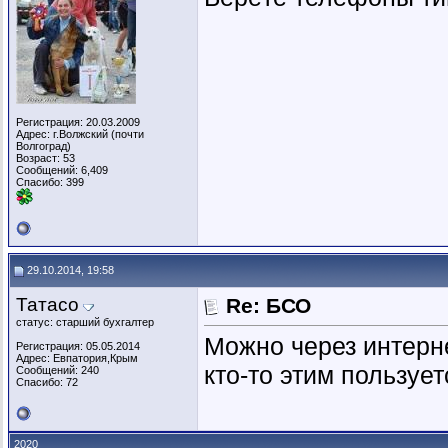
Регистрация: 20.03.2009
Адрес: г.Волжский (почти
Волгоград)
Возраст: 53
Сообщений: 6,409
Спасибо: 399
29.10.2014, 19:58
Татасо
Re: БСО
статус: старший бухгалтер
Можно через интерне
Регистрация: 05.05.2014
Адрес: Евпатория,Крым
кто-то этим пользуе
Сообщений: 240
Спасибо: 72
2020