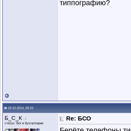
типпографию?
29.10.2014, 09:33
Б_С_К
Re: БСО
статус: Бог в бухгалтерии
Берёте телефоны ти