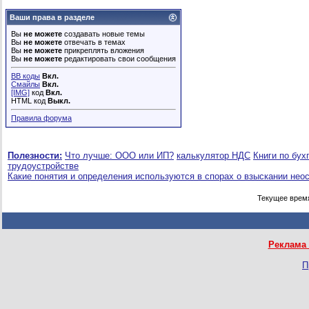
Ваши права в разделе
Вы
не можете
создавать новые темы
Вы
не можете
отвечать в темах
Вы
не можете
прикреплять вложения
Вы
не можете
редактировать свои сообщения
BB коды
Вкл.
Смайлы
Вкл.
[IMG]
код
Вкл.
HTML код
Выкл.
Правила форума
Полезности:
Что лучше: ООО или ИП?
калькулятор НДС
Книги по бух
трудоустройстве
Какие понятия и определения используются в спорах о взыскании нео
Текущее врем
Реклама 
П