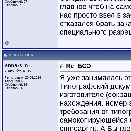
Сообщений: 67
главное чтоб на сам
Спасибо: 21
нас просто ввел в 
отказался брать зака
специального разре
31.10.2014, 09:39
anna-sim
Re: БСО
статус: бухгалтер
Я уже занималась эт
Регистрация: 23.04.2014
Адрес: Крым
Типографский докум
Сообщений: 56
Спасибо: 16
изготовителе (сокр
нахождения, номер з
требования от типог
самокопирующейся б
crimeaprint. А Вы гд