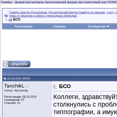
Главбух
- форум бухгалтеров, бухгалтерский форум про налоговый учет ОСНО
Главбух форум бухгалтеров, бухгалтерский форум Главбух по налогам, учету, 1
темы от крымчан в связи с переходным периодом
БСО
Регистрация
Справка
Сообщество
29.10.2014, 08:59
TanchikL
БСО
статус: бухгалтер
Коллеги, здравствуй
Регистрация: 08.10.2014
Сообщений: 67
столкнулись с пробл
Спасибо: 21
типпографии, а иму