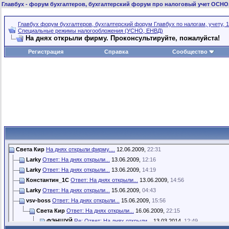
Главбух
- форум бухгалтеров, бухгалтерский форум про налоговый учет ОСНО
Главбух форум бухгалтеров, бухгалтерский форум Главбух по налогам, учету, 1
Специальные режимы налогообложения (УСНО, ЕНВД)
На днях открыли фирму. Проконсультируйте, пожалуйста!
Регистрация
Справка
Сообщество
Света Кир
На днях открыли фирму....
12.06.2009,
22:31
Larky
Ответ: На днях открыли...
13.06.2009,
12:16
Larky
Ответ: На днях открыли...
13.06.2009,
14:19
Константин_1C
Ответ: На днях открыли...
13.06.2009,
14:56
Larky
Ответ: На днях открыли...
15.06.2009,
04:43
vsv-boss
Ответ: На днях открыли...
15.06.2009,
15:56
Света Кир
Ответ: На днях открыли...
16.06.2009,
22:15
ФЭНШУЙ
Re: Ответ: На днях открыли...
13.03.2014,
12:49