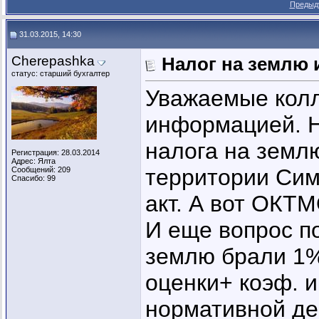
Предыд
31.03.2015, 14:30
Cherepashka
Налог на землю 
статус: старший бухгалтер
Уважаемые колл
информацией. Н
налога на земл
Регистрация: 28.03.2014
Адрес: Ялта
территории Симе
Сообщений: 209
Спасибо: 99
акт. А вот ОКТМ
И еще вопрос по
землю брали 1%
оценки+ коэф. и
нормативной ден