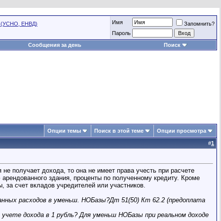
Имя
 (УСНО, ЕНВД)
Запомнить?
Пароль
Сообщения за день
Поиск
Опции темы
Поиск в этой теме
Опции просмотра
#
1
не получает дохода, то она не имеет права учесть при расчете
ю арендованного здания, проценты по полученному кредиту. Кроме
 за счет вкладов учредителей или участников.
данных расходов в уменьш. НОБазы?Дт 51(50) Кт 62.2 (предоплата
и учете дохода в 1 рубль? Для уменьш НОБазы при реальном доходе