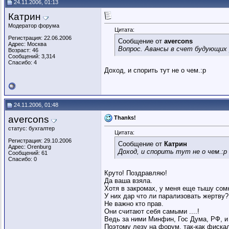
24.11.2006, 01:13
Катрин
Модератор форума
Цитата:
Регистрация: 22.06.2006
Сообщение от
avercons
Адрес: Москва
Вопрос. Авансы в счет будующих р
Возраст: 46
Сообщений: 3,314
Спасибо: 4
Доход, и спорить тут не о чем.:p
24.11.2006, 01:48
avercons
Thanks!
статус: бухгалтер
Цитата:
Регистрация: 29.10.2006
Сообщение от
Катрин
Адрес: Orenburg
Доход, и спорить тут не о чем.:p
Сообщений: 61
Спасибо: 0
Круто! Поздравляю!
Да ваша взяла.
Хотя в закромах, у меня еще тышу сом
У них дар что ли парализовать жертву?
Не важно кто прав.
Они считают себя самыми ....!
Ведь за ними Минфин, Гос Дума, РФ, и
Поэтому лезу на форум, так-как фискал