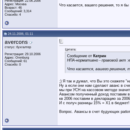
Регистрация: 22.06.2006
Адрес: Москва
Что касается, вашего решения, то я бы
Возраст: 46
Сообщений: 3,314
Спасибо: 4
24.11.2006, 01:11
avercons
статус: бухгалтер
Цитата:
Регистрация: 29.10.2006
Сообщение от
Катрин
Адрес: Orenburg
НПА-нормативно - правовой акт :e
Сообщений: 61
Спасибо: 0
Что касается, вашего решения, то
;) Я так и думал, что Вы это скажете "н
Ну а если они нам сделают аванс в сче
мы при УСН на кассовом методе значит 
Авансом полученный доход поставим в д
кв 2006 поставим в декларацию за 2006
И с получ разницы 15% = Х1 в бюджет!
Вопрос. Авансы в счет будующих работ 