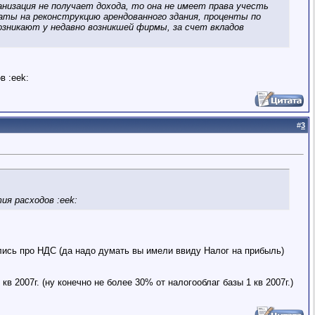
низация не получает дохода, то она не имеет права учесть
раты на реконструкцию арендованного здания, проценты по
озникают у недавно возникшей фирмы, за счет вкладов
в :eek:
#
3
я расходов :eek:
ились про НДС (да надо думать вы имели ввиду Налог на прибыль)
в 2007г. (ну конечно не более 30% от налогооблаг базы 1 кв 2007г.)