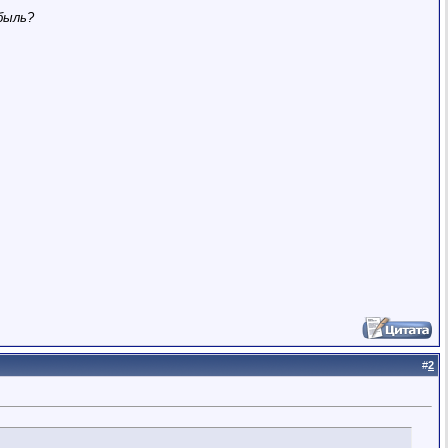
ибыль?
#
2