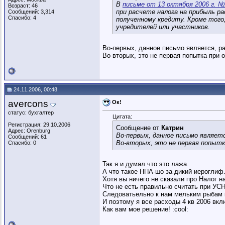
В
письме от 13 октября 2006 г. № 
Возраст: 46
при расчете налога на прибыль р
Сообщений: 3,314
Спасибо: 4
полученному кредиту. Кроме того
учредителей или участников.
Во-первых, данное письмо является, р
Во-вторых, это не первая попытка при 
24.11.2006, 00:48
avercons
Ок!
статус: бухгалтер
Цитата:
Регистрация: 29.10.2006
Сообщение от
Катрин
Адрес: Orenburg
Во-первых, данное письмо являет
Сообщений: 61
Во-вторых, это не первая попытк
Спасибо: 0
Так я и думал что это лажа.
А что такое НПА-шо за дикий иероглиф
Хотя вы ничего не сказали про Налог 
Что не есть правильно считать при УС
Следоватьельно к нам мельким рыбам к
И поэтому я все расходы 4 кв 2006 вклю
Как вам мое решение! :cool: