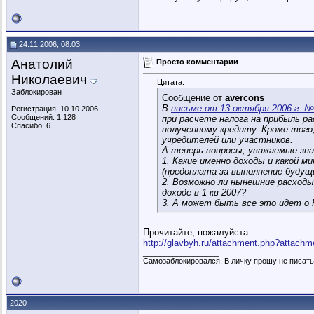
24.11.2006, 08:03
Анатолий
Просто комментарии
Николаевич
Цитата:
Заблокирован
Сообщение от
avercons
В
письме от 13 октября 2006 г. № 
Регистрация: 10.10.2006
Сообщений: 1,128
при расчете налога на прибыль р
Спасибо: 6
полученному кредиту. Кроме того
учредителей или участников.
А теперь вопросы, уважаемые зна
1. Какие именно доходы и какой м
(предоплата за выполнение будущ
2. Возможно ли нынешние расходы 
доходе в 1 кв 2007?
3. А может быть все это идет о 
Прочитайте, пожалуйста:
http://glavbyh.ru/attachment.php?attac
__________________
Самозаблокировался. В личку прошу не писать
2020