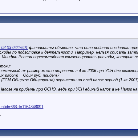
03-03-04/1/691
финансисты объявили, что если недавно созданная орга
асходы по подготовке к деятельности. Например, нельзя списать зат
, Минфин России порекомендовал компенсировать расходы, которые в
токи:
инимальный их размер можно отразить в 4 кв 2006 при УСН для включе
их работ) = Один руб. пойдёт?
(ГСМ Общехоз Общепроизв) перенести на след налог период (1 кв 2007
Налоге на прибыль при ОСНО, ведь при УСН единый налог а не Налог на
hmentid=66&d=1164348091
.