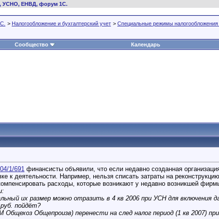
, УСНО, ЕНВД, форум 1С.
С.
>
Налогообложение и бухгалтерский учет
>
Специальные режимы налогообложения
Сообщество
Календарь
-04/1/691
финансисты объявили, что если недавно созданная организация 
вке к деятельности. Например, нельзя списать затраты на реконструкци
омпенсировать расходы, которые возникают у недавно возникшей фирмы,
и:
альный их размер можно отразить в 4 кв 2006 при УСН для включения 
 руб. пойдёт?
 Общехоз Общепроизв) перенести на след налог период (1 кв 2007) пр