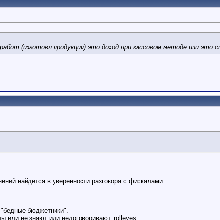
абот (изготовл продукции) это доход при кассовом методе или это сп
нений найдется в уверенности разговора с фискалами.
 "бедные бюджетники".
ы или не знают или недоговоривают.:rolleyes: