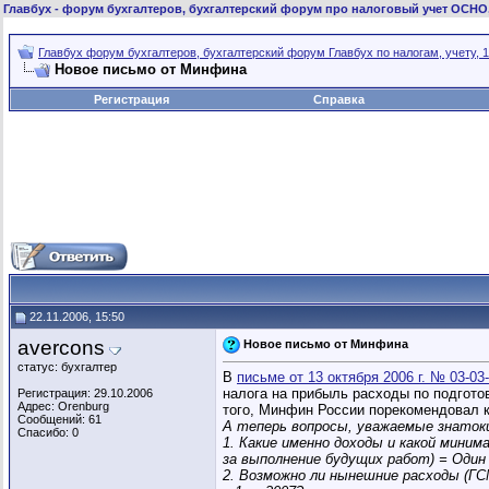
Главбух
- форум бухгалтеров, бухгалтерский форум про налоговый учет ОСНО
Главбух форум бухгалтеров, бухгалтерский форум Главбух по налогам, учету, 1
Новое письмо от Минфина
Регистрация
Справка
22.11.2006, 15:50
avercons
Новое письмо от Минфина
статус: бухгалтер
В
письме от 13 октября 2006 г. № 03-03
налога на прибыль расходы по подгото
Регистрация: 29.10.2006
Адрес: Orenburg
того, Минфин России порекомендовал к
Сообщений: 61
А теперь вопросы, уважаемые знаток
Спасибо: 0
1. Какие именно доходы и какой миним
за выполнение будущих работ) = Один
2. Возможно ли нынешние расходы (ГСМ