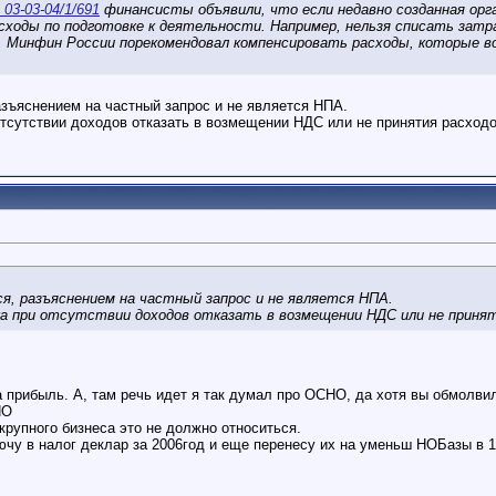
03-03-04/1/691
финансисты объявили, что если недавно созданная орга
асходы по подготовке к деятельности. Например, нельзя списать зат
, Минфин России порекомендовал компенсировать расходы, которые в
азъяснением на частный запрос и не является НПА.
отсутствии доходов отказать в возмещении НДС или не принятия расходо
ся, разъяснением на частный запрос и не является НПА.
а при отсутствии доходов отказать в возмещении НДС или не приняти
.
на прибыль. А, там речь идет я так думал про ОСНО, да хотя вы обмолв
НО
рупного бизнеса это не должно относиться.
чу в налог деклар за 2006год и еще перенесу их на уменьш НОБазы в 1 к