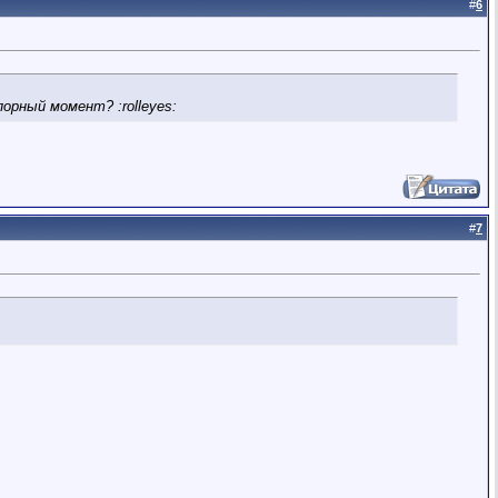
#
6
орный момент? :rolleyes:
#
7