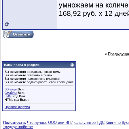
умножаем на количе
168,92 руб. х 12 дне
«
Предыдуща
Ваши права в разделе
Вы
не можете
создавать новые темы
Вы
не можете
отвечать в темах
Вы
не можете
прикреплять вложения
Вы
не можете
редактировать свои сообщения
BB коды
Вкл.
Смайлы
Вкл.
[IMG]
код
Вкл.
HTML код
Выкл.
Правила форума
Полезности:
Что лучше: ООО или ИП?
калькулятор НДС
Книги по бух
трудоустройстве