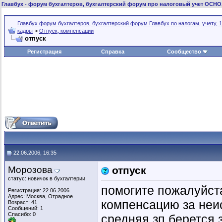
Главбух
- форум бухгалтеров, бухгалтерский форум про налоговый учет ОСНО
Главбух форум бухгалтеров, бухгалтерский форум Главбух по налогам, учету, 1
кадры
>
Отпуск, компенсации
отпуск
Регистрация
Справка
Сообщество
22.06.2006, 16:35
Морозова
отпуск
статус: новичок в бухгалтерии
помогите пожалуйста
Регистрация: 22.06.2006
Адрес: Москва, Отрадное
компенсацию за неис
Возраст: 41
Сообщений: 1
Спасибо: 0
средняя зп берется 