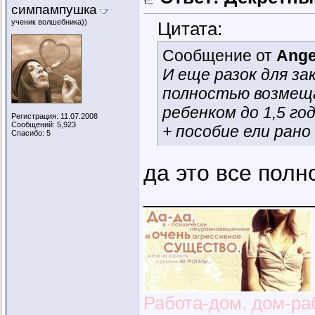
симпампушка
ученик волшебника))
Цитата:
Сообщение от
Ange
И еще разок для з
полностью возмеща
ребенком до 1,5 го
Регистрация: 11.07.2008
Сообщений: 5,923
+ пособие ели ран
Спасибо: 5
да это все пол
_________________
Работа-дом, дом-раб