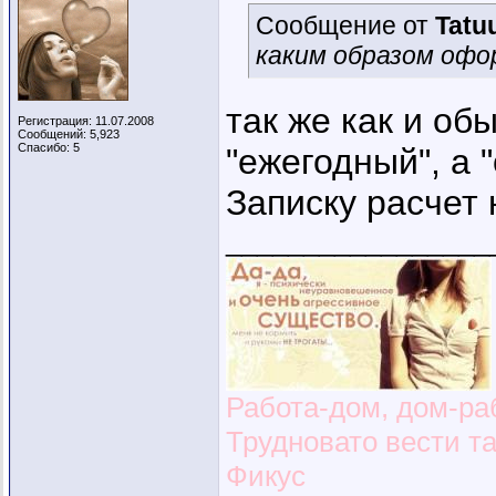
Сообщение от
Tatu
каким образом офо
так же как и об
Регистрация: 11.07.2008
Сообщений: 5,923
Спасибо: 5
"ежегодный", а 
Записку расчет 
_________________
Работа-дом, дом-раб
Трудновато вести т
Фикус