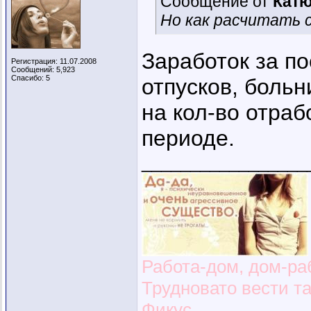
Сообщение от
Кат
Но как расчитать 
Заработок за по
Регистрация: 11.07.2008
Сообщений: 5,923
Спасибо: 5
отпусков, больн
на кол-во отра
периоде.
_________________
Работа-дом, дом-раб
Трудновато вести т
Фикус