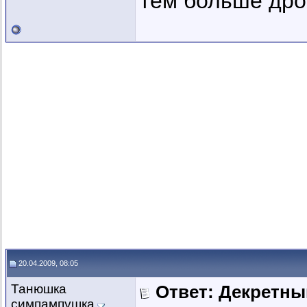
тем больше дро
20.04.2009, 08:05
Танюшка
Ответ: Декретны
симпампушка