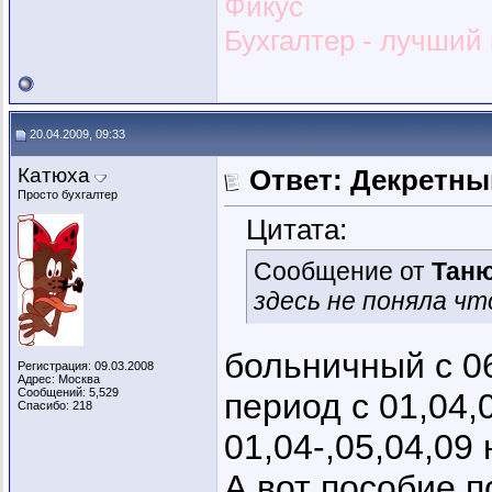
Фикус
Бухгалтер - лучший и
20.04.2009, 09:33
Катюха
Ответ: Декретны
Просто бухгалтер
Цитата:
Сообщение от
Тан
здесь не поняла что
больничный с 06
Регистрация: 09.03.2008
Адрес: Москва
Сообщений: 5,529
период с 01,04,
Спасибо: 218
01,04-,05,04,09
А вот пособие п