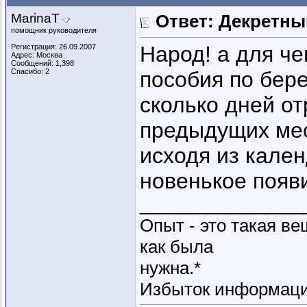
MarinaT
Ответ: Декретны
помощник руководителя
Народ! а для че
Регистрация: 26.09.2007
Адрес: Москва
Сообщений: 1,398
Спасибо: 2
пособия по бер
сколько дней от
предыдущих мес
исходя из кале
новенькое появ
_________________
Опыт - это такая ве
как была
нужна.*
Избыток информации