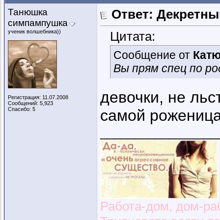
Танюшка
Ответ: Декретны
симпампушка
ученик волшебника))
Цитата:
Сообщение от
Кат
Вы прям спец по ро
девочки, не льст
Регистрация: 11.07.2008
Сообщений: 5,923
Спасибо: 5
самой роженица 
_________________
Работа-дом, дом-раб