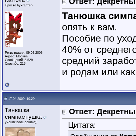
Ответ: Декретны
Просто бухгалтер
Танюшка симп
опять к вам.
Пособие по ухо
40% от среднего
Регистрация: 09.03.2008
Адрес: Москва
средний заработ
Сообщений: 5,529
Спасибо: 218
и родам или как
17.04.2009, 10:29
Танюшка
Ответ: Декретны
симпампушка
ученик волшебника))
Цитата: