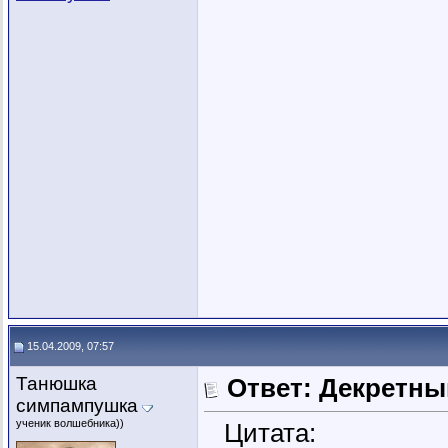
15.04.2009, 07:57
Танюшка
Ответ: Декретны
симпампушка
ученик волшебника))
Цитата: