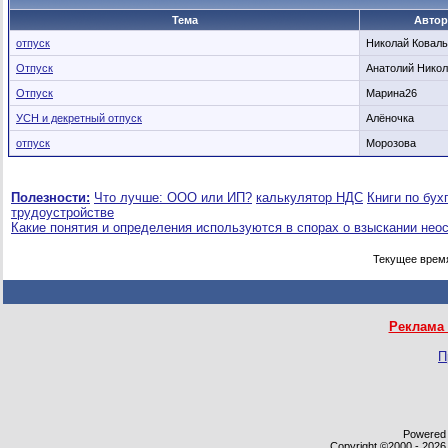
Тема
Автор
отпуск
Николай Коваль
Отпуск
Анатолий Нико
Отпуск
Марина26
УСН и декретный отпуск
Алёночка
отпуск
Морозова
Полезности:
Что лучше: ООО или ИП?
калькулятор НДС
Книги по бух
трудоустройстве
Какие понятия и определения используются в спорах о взыскании нео
Текущее врем
Реклама 
П
Powered b
Copyright ©2000 - 2026,