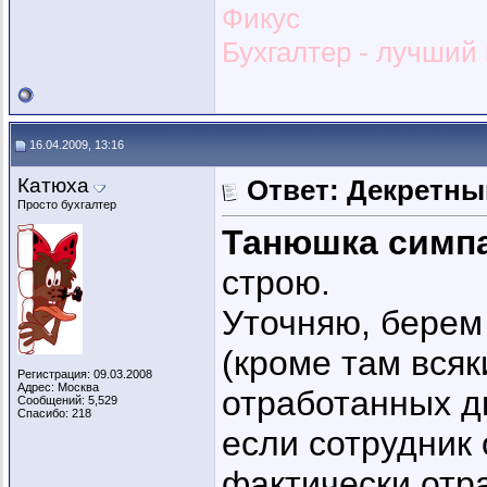
Фикус
Бухгалтер - лучший и
16.04.2009, 13:16
Катюха
Ответ: Декретны
Просто бухгалтер
Танюшка симп
строю.
Уточняю, берем
(кроме там всяк
Регистрация: 09.03.2008
Адрес: Москва
отработанных дн
Сообщений: 5,529
Спасибо: 218
если сотрудник
фактически отр