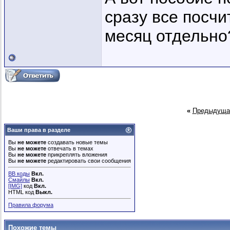
сразу все посчи
месяц отдельно
«
Предыдуща
Ваши права в разделе
Вы
не можете
создавать новые темы
Вы
не можете
отвечать в темах
Вы
не можете
прикреплять вложения
Вы
не можете
редактировать свои сообщения
BB коды
Вкл.
Смайлы
Вкл.
[IMG]
код
Вкл.
HTML код
Выкл.
Правила форума
Похожие темы