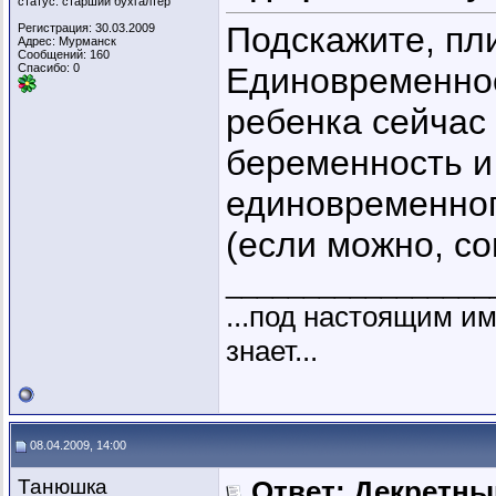
статус: старший бухгалтер
Подскажите, пли
Регистрация: 30.03.2009
Адрес: Мурманск
Сообщений: 160
Спасибо: 0
Единовременное
ребенка сейчас 
беременность и
единовременног
(если можно, со
_________________
...под настоящим и
знает...
08.04.2009, 14:00
Танюшка
Ответ: Декретны