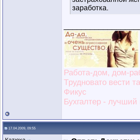
заработка.
_________________
Работа-дом, дом-раб
Трудновато вести т
Фикус
Бухгалтер - лучший и
17.04.2009, 09:55
Катюха