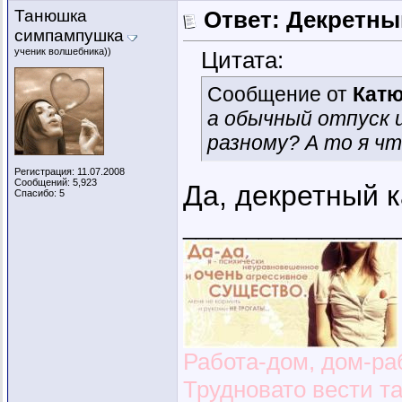
Танюшка
Ответ: Декретны
симпампушка
ученик волшебника))
Цитата:
Сообщение от
Кат
а обычный отпуск 
разному? А то я ч
Регистрация: 11.07.2008
Сообщений: 5,923
Да, декретный 
Спасибо: 5
_________________
Работа-дом, дом-раб
Трудновато вести т