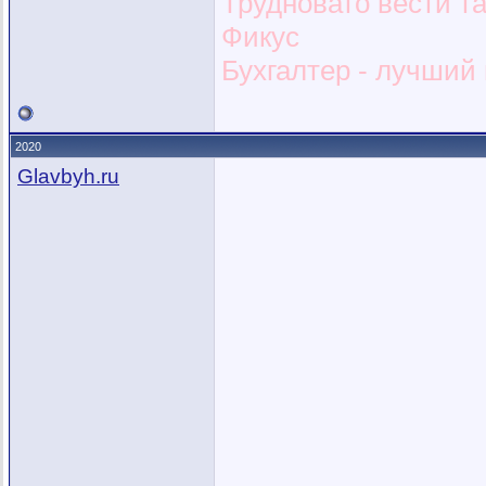
Трудновато вести т
Фикус
Бухгалтер - лучший и
2020
Glavbyh.ru