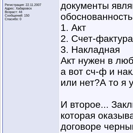
документы явл
Регистрация: 22.11.2007
Адрес: Хабаровск
Возраст: 44
обоснованность
Сообщений: 150
Спасибо: 0
1. Акт
2. Счет-фактура
3. Накладная
Акт нужен в люб
а вот сч-ф и на
или нет?А то я 
И второе... Зак
которая оказыва
договоре черны