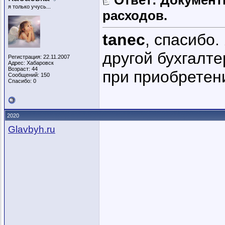
Ответ: Докумен
я только учусь...
расходов.
tanec
, спасибо.
другой бухгалте
Регистрация: 22.11.2007
Адрес: Хабаровск
Возраст: 44
при приобретен
Сообщений: 150
Спасибо: 0
2020
Glavbyh.ru