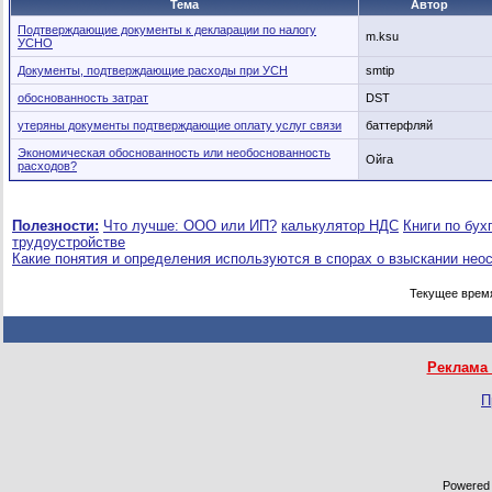
Тема
Автор
Подтверждающие документы к декларации по налогу
m.ksu
УСНО
Документы, подтверждающие расходы при УСН
smtip
обоснованность затрат
DST
утеряны документы подтверждающие оплату услуг связи
баттерфляй
Экономическая обоснованность или необоснованность
Ойга
расходов?
Полезности:
Что лучше: ООО или ИП?
калькулятор НДС
Книги по бух
трудоустройстве
Какие понятия и определения используются в спорах о взыскании нео
Текущее врем
Реклама 
П
Powered b