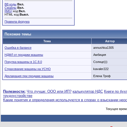
BB коды
Вкл.
Смайлы
Вкл.
[IMG]
код
Вкл.
HTML код
Выкл.
Правила форума
Похожие темы
Тема
Автор
Ошибка в балансе
annushka1305
НДФЛ от продажи машины
Амбиция
Покупка машины в 1С.8.0
Солнце)))
Страхование машины на УСНО
kavaler222
Декларация при продаже машины
Елена Троф
Полезности:
Что лучше: ООО или ИП?
калькулятор НДС
Книги по бух
трудоустройстве
Какие понятия и определения используются в спорах о взыскании нео
Текущее врем