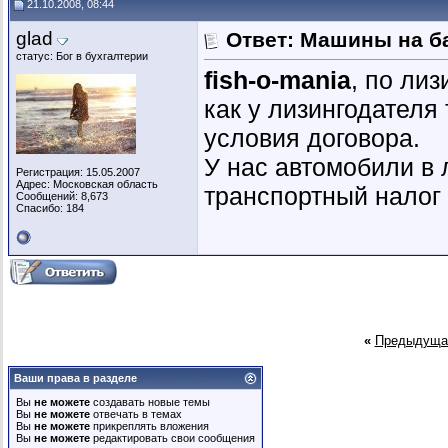
21.10.2008, 08:44
glad
Ответ: Машины на б
статус: Бог в бухгалтерии
fish-o-mania
, по ли
как у лизингодателя 
условия договора.
У нас автомобили в л
Регистрация: 15.05.2007
Адрес: Московская область
транспортный налог 
Сообщений: 8,673
Спасибо: 184
«
Предыдуща
Ваши права в разделе
Вы
не можете
создавать новые темы
Вы
не можете
отвечать в темах
Вы
не можете
прикреплять вложения
Вы
не можете
редактировать свои сообщения