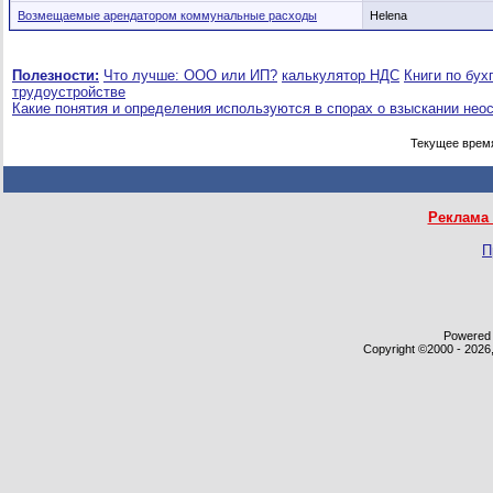
Возмещаемые арендатором коммунальные расходы
Helena
Полезности:
Что лучше: ООО или ИП?
калькулятор НДС
Книги по бух
трудоустройстве
Какие понятия и определения используются в спорах о взыскании нео
Текущее врем
Реклама 
П
Powered b
Copyright ©2000 - 2026,