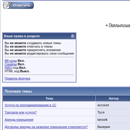
«
Предыдуща
Ваши права в разделе
Вы
не можете
создавать новые темы
Вы
не можете
отвечать в темах
Вы
не можете
прикреплять вложения
Вы
не можете
редактировать свои сообщения
BB коды
Вкл.
Смайлы
Вкл.
[IMG]
код
Вкл.
HTML код
Выкл.
Правила форума
Похожие темы
Тема
Автор
Услуги по программированию в 1С
account
Торговля или услуги?
Туся
Аренда помещения
tanusik
Договоры аренды на нежилые помещения отменяются?
Валерия