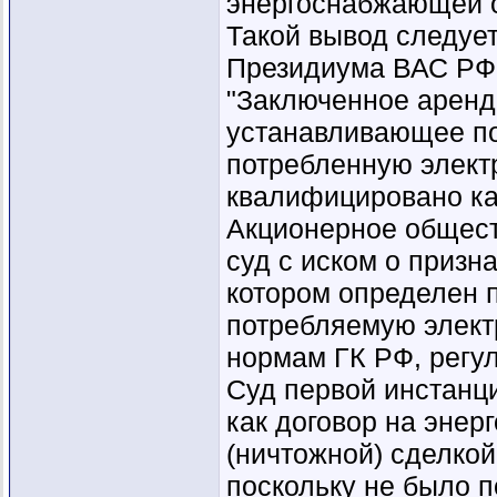
энергоснабжающей о
Такой вывод следуе
Президиума ВАС РФ 
"Заключенное аренд
устанавливающее по
потребленную элект
квалифицировано ка
Акционерное общест
суд с иском о призн
котором определен п
потребляемую элект
нормам ГК РФ, регу
Суд первой инстанц
как договор на энер
(ничтожной) сделкой
поскольку не было 