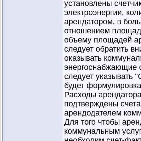
установлены счетчик
электроэнергии, кол
арендатором, в бол
отношением площади
объему площадей ар
следует обратить вн
оказывать коммуналь
энергоснабжающие о
следует указывать "
будет формулировка
Расходы арендатора
подтверждены счета
арендодателем комм
Для того чтобы арен
коммунальным услуг
необходим счет-факт