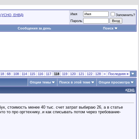
Имя
 (УСНО, ЕНВД)
Запомнить?
Пароль
Сообщения за день
Поиск
18
68
108
114
115
116
117
118
119
120
121
122
128
>
Последняя
»
Опции темы
Поиск в этой теме
Опции просмотра
#
2341
, стоимость менее 40 тыс. счет затрат выбираю 26, а в статье
то то про оргтехнику..и как списывать потом через требование-