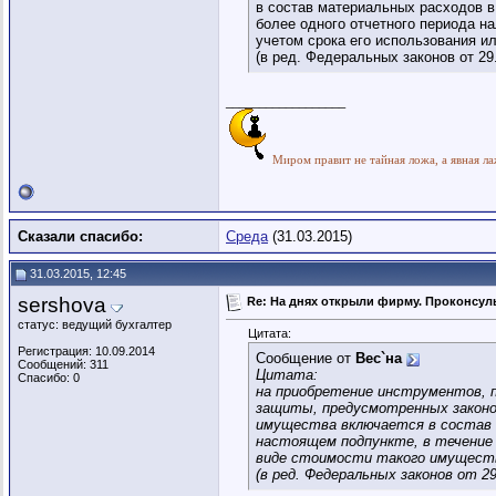
в состав материальных расходов в
более одного отчетного периода н
учетом срока его использования и
(в ред. Федеральных законов от 29.
__________________
Миром правит не тайная ложа, а явная ла
Сказали спасибо:
Среда
(31.03.2015)
31.03.2015, 12:45
sershova
Re: На днях открыли фирму. Проконсуль
статус: ведущий бухгалтер
Цитата:
Регистрация: 10.09.2014
Сообщение от
Вес`на
Сообщений: 311
Цитата:
Спасибо: 0
на приобретение инструментов, п
защиты, предусмотренных законо
имущества включается в состав м
настоящем подпункте, в течение 
виде стоимости такого имущества
(в ред. Федеральных законов от 29