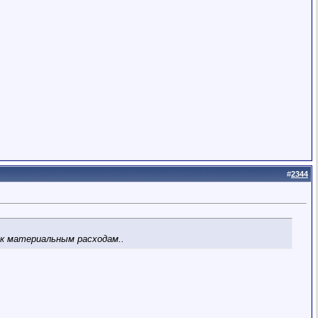
#
2344
 к материальным расходам..