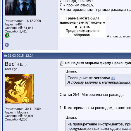
И правда, почему?
Я к прочим отношу.
А к материальным - прямые расходы на 
__________________
Регистрация: 16.12.2009
Адрес: #404
Сообщений: 31,847
Спасибо: 1,411
А спонсор моих 
31.03.2015, 12:24
Вес`на
Re: На днях открыли фирму. Проконсуль
Alter ego
Цитата:
Сообщение от
sershova
А почему именно к материальным
Статья 254. Материальные расходы
1. К материальным расходам, в частно
Регистрация: 30.11.2009
Адрес: г.Москва
Сообщений: 55,901
Цитата:
Спасибо: 4,256
на приобретение инструментов, пр
предусмотренных законодательств