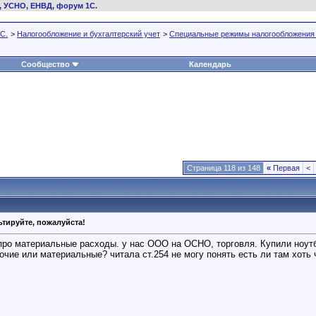
, УСНО, ЕНВД, форум 1С.
С.
>
Налогообложение и бухгалтерский учет
>
Специальные режимы налогообложения
Сообщество
Календарь
Страница 118 из 148
«
Первая
<
тируйте, пожалуйста!
ро материальные расходы. у нас ООО на ОСНО, торговля. Купили ноутбук
очие или материальные? читала ст.254 не могу понять есть ли там хоть ч