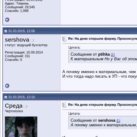
Адрес: Тюмень
Сообщений: 29,545
Спасибо: 1,998
31.03.2015, 12:06
sershova
Re: На днях открыли фирму. Проконсуль
статус: ведущий бухгалтер
Цитата:
Регистрация: 10.09.2014
Сообщение от
ptihka
Сообщений: 311
К материальным Но у Вас об этом
Спасибо: 0
А почему именно к материальным, чем э
И что тогда надо писать в УП - что по
31.03.2015, 12:10
Среда
Re: На днях открыли фирму. Проконсуль
Чертополох
Цитата:
Сообщение от
sershova
А почему именно к материальным,