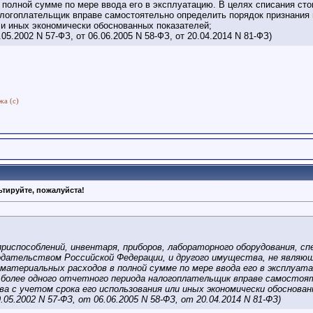
 полной сумме по мере ввода его в эксплуатацию. В целях списания сто
алогоплательщик вправе самостоятельно определить порядок признания
ли иных экономически обоснованных показателей;
05.2002 N 57-ФЗ, от 06.06.2005 N 58-ФЗ, от 20.04.2014 N 81-ФЗ)
жа (с)
тируйте, пожалуйста!
риспособлений, инвентаря, приборов, лабораторного оборудования, сп
дательством Российской Федерации, и другого имущества, не явл
атериальных расходов в полной сумме по мере ввода его в эксплуата
более одного отчетного периода налогоплательщик вправе самостоят
 с учетом срока его использования или иных экономически обоснован
.05.2002 N 57-ФЗ, от 06.06.2005 N 58-ФЗ, от 20.04.2014 N 81-ФЗ)