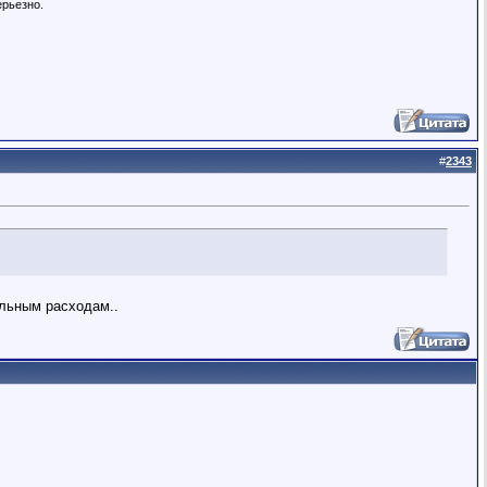
ерьезно.
#
2343
альным расходам..