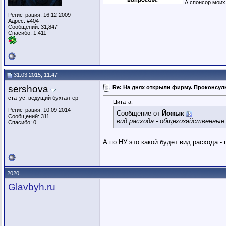
А спонсор моих 
Регистрация: 16.12.2009
Адрес: #404
Сообщений: 31,847
Спасибо: 1,411
31.03.2015, 11:47
sershova
Re: На днях открыли фирму. Проконсуль
статус: ведущий бухгалтер
Цитата:
Регистрация: 10.09.2014
Сообщение от
Йожык
Сообщений: 311
вид расхода - общехозяйственные
Спасибо: 0
А по НУ это какой будет вид расхода -
2020
Glavbyh.ru