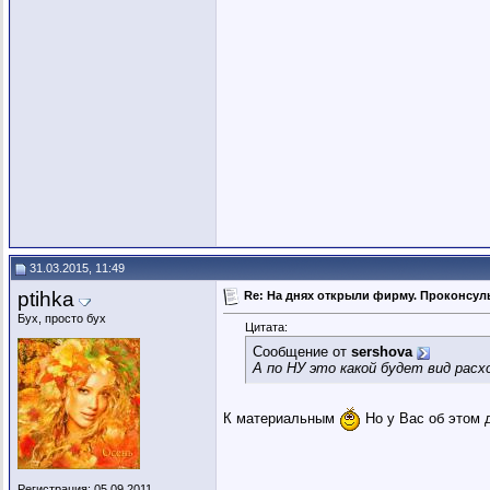
31.03.2015, 11:49
ptihka
Re: На днях открыли фирму. Проконсуль
Бух, просто бух
Цитата:
Сообщение от
sershova
А по НУ это какой будет вид рас
К материальным
Но у Вас об этом 
Регистрация: 05.09.2011