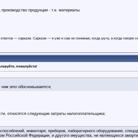
производство продукции - т.е. материалы.
ответов — сарказм. Сарказм — я уже и сам не понимаю, когда шучу, а когда говорю с
тируйте, пожалуйста!
, чем это обосновывается,
сти, относятся следующие затраты налогоплательщика:
испособлений, инвентаря, приборов, лабораторного оборудования, спец
ом Российской Федерации, и другого имущества, не являющихся аморт