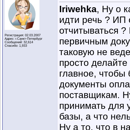
Iriwehka
, Ну о 
идти речь ? ИП 
отчитываться ? 
Регистрация: 02.03.2007
первичным доку
Адрес: г.Санкт-Петербург
Сообщений: 32,614
Спасибо: 1,933
таковую не веде
просто делайте
главное, чтобы
документы оплат
поставщикам. Ну
принимать для 
базы, а что нель
Ну а то, что в 