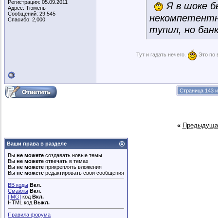
Регистрация: 05.09.2011
Я в шоке б
Адрес: Тюмень
Сообщений: 29,545
некомпетентн
Спасибо: 2,000
тупил, но банк
Тут и гадать нечего.
Это по 
Страница 143 и
«
Предыдуща
Ваши права в разделе
Вы
не можете
создавать новые темы
Вы
не можете
отвечать в темах
Вы
не можете
прикреплять вложения
Вы
не можете
редактировать свои сообщения
BB коды
Вкл.
Смайлы
Вкл.
[IMG]
код
Вкл.
HTML код
Выкл.
Правила форума