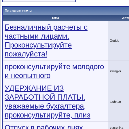
Похожие темы
Тема
Авт
Безналичный расчеты с
частными лицами.
Goddo
Проконсультируйте
пожалуйста!
проконсультируйте молодого
zwingler
и неопытного
УДЕРЖАНИЕ ИЗ
ЗАРАБОТНОЙ ПЛАТЫ.
tushkan
уважаемые бухгалтера,
проконсультируйте, плиз
Отпуск в рабочих днях
stasenjka