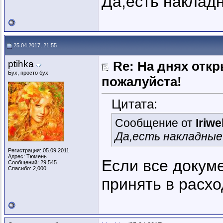
Да,есть накладн
25.04.2017, 21:55
ptihka
Re: На днях отк
Бух, просто бух
пожалуйста!
Цитата:
Сообщение от
Iriw
Да,есть накладные 
Регистрация: 05.09.2011
Адрес: Тюмень
Если все докуме
Сообщений: 29,545
Спасибо: 2,000
принять в расхо