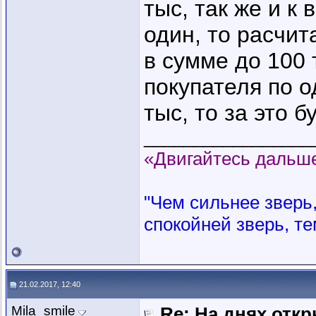
тыс, так же и к
один, то расчи
в сумме до 100 
покупателя по 
тыс, то за это б
_________________
«Двигайтесь дальше
"Чем сильнее зверь, 
спокойней зверь, те
21.02.2017, 12:40
Mila_smile
Re: На днях отк