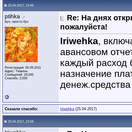
25.04.2017, 23:48
ptihka
Re: На днях отк
Бух, просто бух
пожалуйста!
Iriwehka
, включ
авансовом отчет
каждый расход 
Регистрация: 05.09.2011
назначение плат
Адрес: Тюмень
Сообщений: 29,545
Спасибо: 2,000
денеж.средства
Сказали спасибо:
Iriwehka
(25.04.2017)
25.04.2017, 23:58