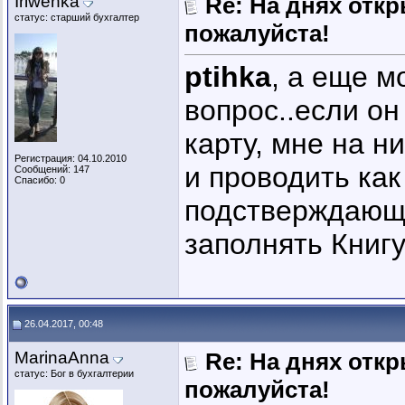
Iriwehka
Re: На днях отк
статус: старший бухгалтер
пожалуйста!
ptihka
, а еще м
вопрос..если он
карту, мне на н
Регистрация: 04.10.2010
и проводить как
Сообщений: 147
Спасибо: 0
подстверждающи
заполнять Книгу 
26.04.2017, 00:48
MarinaAnna
Re: На днях отк
статус: Бог в бухгалтерии
пожалуйста!