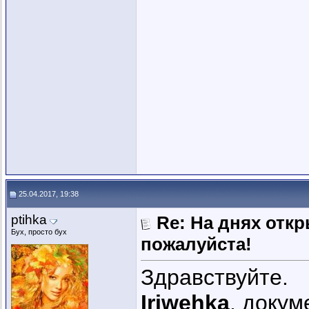
25.04.2017, 19:38
ptihka
Re: На днях отк
Бух, просто бух
пожалуйста!
Здравствуйте.
Iriwehka
, докум