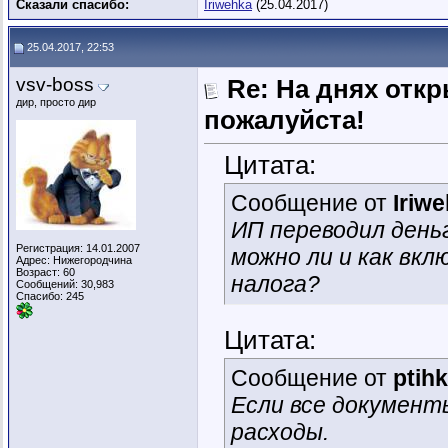
Сказали спасибо:
Iriwehka
(25.04.2017)
25.04.2017, 22:53
vsv-boss
Re: На днях отк
дир, просто дир
пожалуйста!
Цитата:
Сообщение от
Iriw
ИП переводил день
Регистрация: 14.01.2007
можно ли и как вк
Адрес: Нижегородчина
Возраст: 60
налога?
Сообщений: 30,983
Спасибо: 245
Цитата:
Сообщение от
ptih
Если все документ
расходы.