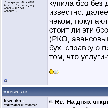
купила бсо без 
Регистрация: 20.12.2010
Адрес: г. Ростов-на-Дону
Сообщений: 278
известно. дале
Спасибо: 2
чеком, покупают
стоит ли эти бс
(РКО, авансовый
бух. справку о 
том, что услуги
_________________
25.04.2017, 18:46
Iriwehka
Re: На днях отк
статус: старший бухгалтер