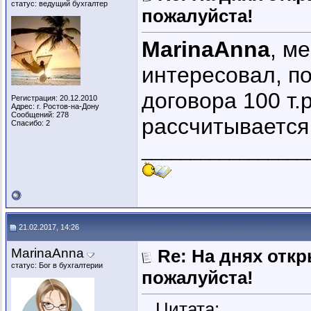
статус: ведущий бухгалтер
пожалуйста!
MarinaAnna
, м
интересовал, п
договора 100 т.
Регистрация: 20.12.2010
Адрес: г. Ростов-на-Дону
Сообщений: 278
рассчитывается 
Спасибо: 2
_________________
21.02.2017, 14:26
MarinaAnna
Re: На днях отк
статус: Бог в бухгалтерии
пожалуйста!
Цитата: