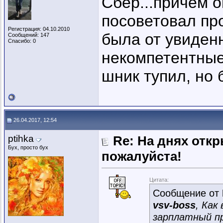
Сбер...причем о
посоветовал пр
Регистрация: 04.10.2010
была от увиден
Сообщений: 147
Спасибо: 0
некомпетентные
шник тупил, но б
26.04.2017, 12:54
ptihka
Re: На днях отк
Бух, просто бух
пожалуйста!
Цитата:
Сообщение от
vsv-boss
, Как
зарплатный п