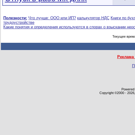
Полезности:
Что лучше: ООО или ИП?
калькулятор НДС
Книги по бух
трудоустройстве
Какие понятия и определения используются в спорах о взыскании нео
Текущее врем
Реклама 
П
Powered b
Copyright ©2000 - 2026,