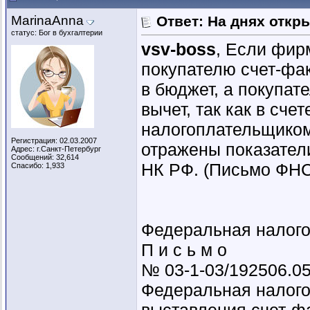
MarinaAnna
Ответ: На днях откр
статус: Бог в бухгалтерии
vsv-boss
, Если фир
покупателю счет-фа
в бюджет, а покупат
вычет, так как в сч
налогоплательщиком
Регистрация: 02.03.2007
отражены показатели
Адрес: г.Санкт-Петербург
Сообщений: 32,614
НК РФ. (Письмо ФНС 
Спасибо: 1,933
Федеральная налого
П и с ь м о
№ 03-1-03/192506.0
Федеральная налого