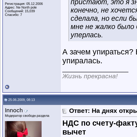
пристают, это я з
Регистрация: 05.12.2006
Адрес: Ne North pole
конечно, не хочетс
Сообщений: 15,039
Спасибо: 7
сделала, но если б
мне не жалко было
уперлась.
А зачем упираться? 
упиралась.
__________________
Жизнь прекрасна!
25.06.2009, 08:13
Innoch
Ответ: На днях откр
Модератор свободн.раздела
НДС по счету-факт
вычет