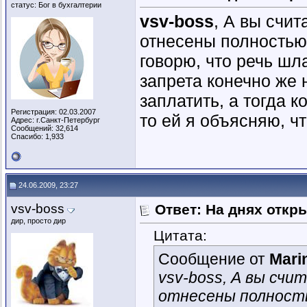
статус: Бог в бухгалтерии
vsv-boss
, А вы счит
отнесены полностью
говорю, что речь шл
запрета конечно же 
заплатить, а тогда к
Регистрация: 02.03.2007
то ей я объясняю, чт
Адрес: г.Санкт-Петербург
Сообщений: 32,614
Спасибо: 1,933
24.06.2009, 23:27
vsv-boss
Ответ: На днях откр
дир, просто дир
Цитата:
Сообщение от
Mari
vsv-boss, А вы счи
отнесены полност