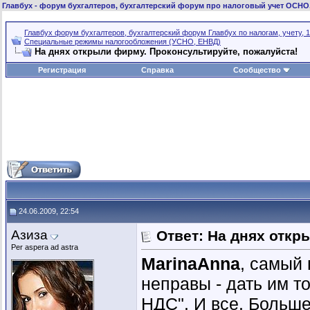
Главбух
- форум бухгалтеров, бухгалтерский форум про налоговый учет ОСНО
Главбух форум бухгалтеров, бухгалтерский форум Главбух по налогам, учету, 1
Специальные режимы налогообложения (УСНО, ЕНВД)
На днях открыли фирму. Проконсультируйте, пожалуйста!
Регистрация
Справка
Сообщество
24.06.2009, 22:54
Азиза
Ответ: На днях откр
Per aspera ad astra
MarinaAnna
, самый 
неправы - дать им то
НДС". И все. Больше