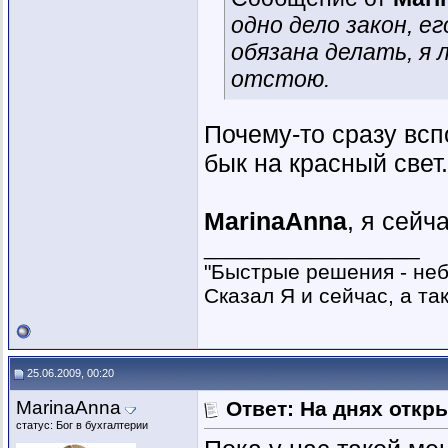
одно дело закон, е
обязана делать, я 
отстою.
Почему-то сразу вс
бык на красный свет.
MarinaAnna
, я сейч
__________________
"Быстрые решения - не
Сказал Я и сейчас, а та
25.06.2009, 00:20
MarinaAnna
Ответ: На днях откр
статус: Бог в бухгалтерии