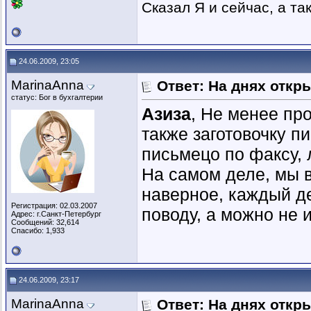
Сказал Я и сейчас, а та
24.06.2009, 23:05
MarinaAnna
Ответ: На днях откр
статус: Бог в бухгалтерии
Азиза
, Не менее про
также заготовочку п
письмецо по факсу, 
На самом деле, мы 
наверное, каждый де
Регистрация: 02.03.2007
поводу, а можно не и
Адрес: г.Санкт-Петербург
Сообщений: 32,614
Спасибо: 1,933
24.06.2009, 23:17
MarinaAnna
Ответ: На днях откр