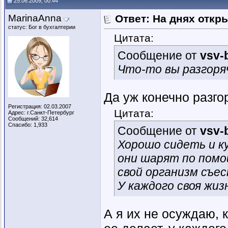
25.06.2009, 00:44
MarinaAnna
Ответ: На днях откр
статус: Бог в бухгалтерии
Цитата:
Сообщение от
vsv-
Что-то вы разгоря
Да уж конечно разго
Регистрация: 02.03.2007
Цитата:
Адрес: г.Санкт-Петербург
Сообщений: 32,614
Спасибо: 1,933
Сообщение от
vsv-
Хорошо сидеть и к
они шарят по помой
свой организм съес
У каждого своя жиз
А я их не осуждаю, 