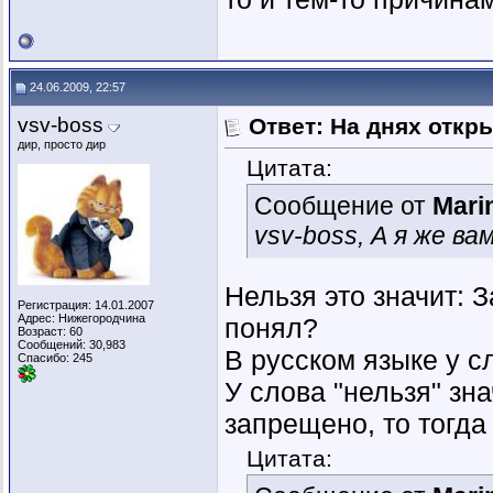
24.06.2009, 22:57
vsv-boss
Ответ: На днях откр
дир, просто дир
Цитата:
Сообщение от
Mari
vsv-boss, А я же в
Нельзя это значит: 
Регистрация: 14.01.2007
Адрес: Нижегородчина
понял?
Возраст: 60
Сообщений: 30,983
В русском языке у с
Спасибо: 245
У слова "нельзя" зна
запрещено, то тогда
Цитата: