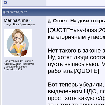
24.06.2009, 22:57
MarinaAnna
Ответ: На днях откр
статус: Бог в бухгалтерии
[QUOTE=vsv-boss;20
категоричным утвер
Нет такого в законе 
Ну, хотят люди соста
Регистрация: 02.03.2007
пусть выписывают. М
Адрес: г.Санкт-Петербург
Сообщений: 32,614
работать.[/QUOTE]
Спасибо: 1,933
Вот теперь убедили,
выделенном НДС, поэ
прост хоть какую с/ф
то и тем-то причинам