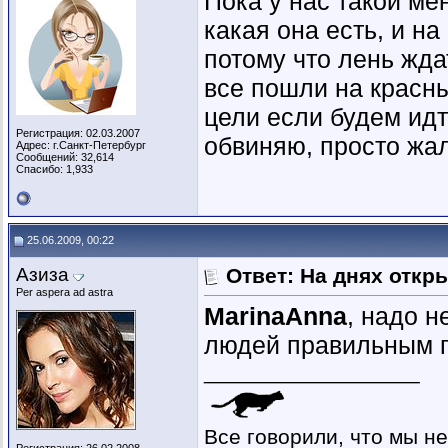
Пока у нас такой ме
какая она есть, и н
потому что лень жда
все пошли на красн
цели если будем ид
Регистрация: 02.03.2007
обвиняю, просто жаль
Адрес: г.Санкт-Петербург
Сообщений: 32,614
Спасибо: 1,933
25.06.2009, 00:22
Азиза
Ответ: На днях откр
Per aspera ad astra
MarinaAnna
, надо н
людей правильным 
__________________
Все говорили, что мы не