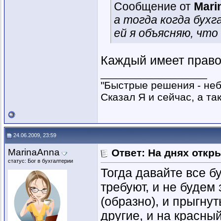
Сообщение от
Mari
а тогда когда бух
ей я объясняю, чт
Каждый имеет право 
__________________
"Быстрые решения - не
Сказал Я и сейчас, а та
24.06.2009, 23:59
MarinaAnna
Ответ: На днях откр
статус: Бог в бухгалтерии
Тогда давайте все бу
требуют, и не будем
(образно), и прыгнут
другие, и на красны