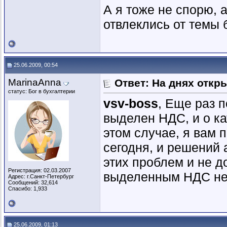
А я тоже не спорю, 
отвлеклись от темы 
25.06.2009, 00:54
MarinaAnna
Ответ: На днях откр
статус: Бог в бухгалтерии
vsv-boss
, Еще раз п
выделен НДС, и о ка
этом случае, я вам 
сегодня, и решений 
этих проблем и не д
Регистрация: 02.03.2007
выделенным НДС не 
Адрес: г.Санкт-Петербург
Сообщений: 32,614
Спасибо: 1,933
25.06.2009, 01:13