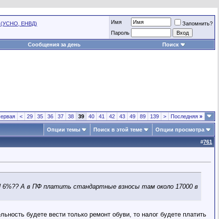
Имя
 (УСНО, ЕНВД)
Запомнить?
Пароль
Сообщения за день
Поиск
ервая
<
29
35
36
37
38
39
40
41
42
43
49
89
139
>
Последняя
»
Опции темы
Поиск в этой теме
Опции просмотра
#
761
СН 6%?? А в ПФ платить стандартные взносы там около 17000 в
ельность будете вести только ремонт обуви, то налог будете платить