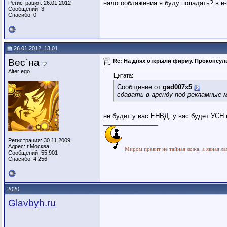
налогооблажения я буду попадать? в и-
Регистрация: 26.01.2012
Сообщений: 3
Спасибо: 0
26.01.2012, 13:01
Вес`на
Re: На днях открыли фирму. Проконсуль
Alter ego
Цитата:
Сообщение от
gad007x5
сдавать в аренду под рекламные 
не будет у вас ЕНВД, у вас будет УС
__________________
Регистрация: 30.11.2009
Адрес: г.Москва
Миром правит не тайная ложа, а явная ла
Сообщений: 55,901
Спасибо: 4,256
2020
Glavbyh.ru