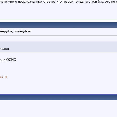
нете много неоднозначных ответов кто говорит енвд, кто усн (т.к. это н
тируйте, пожалуйста!
места
Н или ОСНО
жа (с)