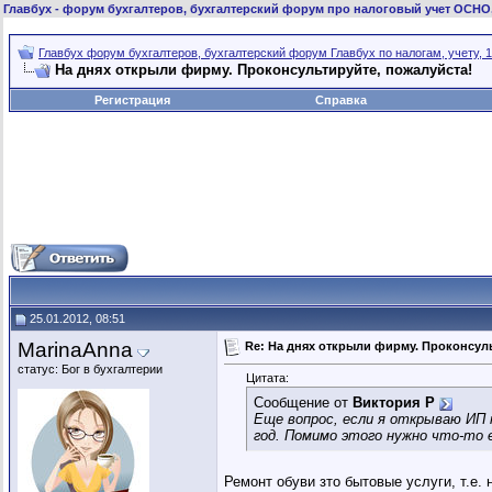
Главбух
- форум бухгалтеров, бухгалтерский форум про налоговый учет ОСНО
Главбух форум бухгалтеров, бухгалтерский форум Главбух по налогам, учету, 1
На днях открыли фирму. Проконсультируйте, пожалуйста!
Регистрация
Справка
25.01.2012, 08:51
MarinaAnna
Re: На днях открыли фирму. Проконсуль
статус: Бог в бухгалтерии
Цитата:
Сообщение от
Виктория Р
Еще вопрос, если я открываю ИП 
год. Помимо этого нужно что-то
Ремонт обуви зто бытовые услуги, т.е.