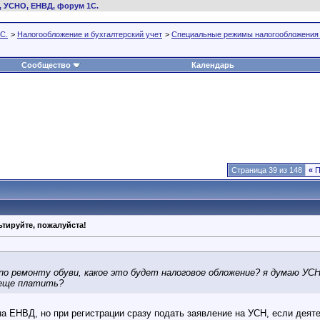
, УСНО, ЕНВД, форум 1С.
С.
>
Налогообложение и бухгалтерский учет
>
Специальные режимы налогообложения
Сообщество
Календарь
Страница 39 из 148
«
П
тируйте, пожалуйста!
по ремонту обуви, какое это будет налоговое обложение? я думаю У
 еще платить?
 на ЕНВД, но при регистрации сразу подать заявление на УСН, если деят