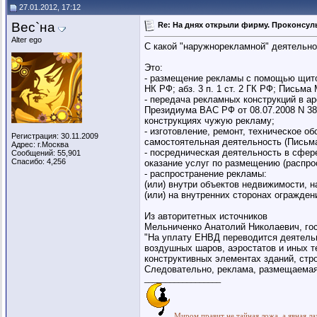
27.01.2012, 17:12
Вес`на
Re: На днях открыли фирму. Проконсуль
Alter ego
С какой "наружнорекламной" деятельн
Это:
- размещение рекламы с помощью щитов,
НК РФ; абз. 3 п. 1 ст. 2 ГК РФ; Письма
- передача рекламных конструкций в аре
Президиума ВАС РФ от 08.07.2008 N 38
конструкциях чужую рекламу;
- изготовление, ремонт, техническое о
Регистрация: 30.11.2009
самостоятельная деятельность (Письма М
Адрес: г.Москва
- посредническая деятельность в сфер
Сообщений: 55,901
Спасибо: 4,256
оказание услуг по размещению (распрос
- распространение рекламы:
(или) внутри объектов недвижимости, на
(или) на внутренних сторонах огражден
Из авторитетных источников
Мельниченко Анатолий Николаевич, го
"На уплату ЕНВД переводится деятельн
воздушных шаров, аэростатов и иных т
конструктивных элементах зданий, стро
Следовательно, реклама, размещаемая 
__________________
Миром правит не тайная ложа, а явная ла