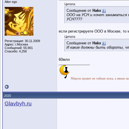
Alter ego
Цитата:
Сообщение от
Hakx
ООО на УСН и хочет заниматься т
УСН????
если регистрируете ООО в Москве, то 
Цитата:
Регистрация: 30.11.2009
Сообщение от
Hakx
Адрес: г.Москва
И какие должны быть обороты, чт
Сообщений: 55,901
Спасибо: 4,256
60млн
__________________
Миром правит не тайная ложа, а явная ла
2020
Glavbyh.ru