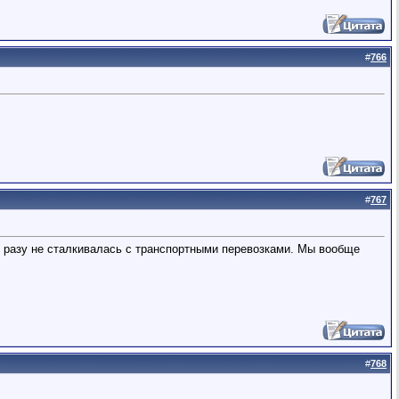
#
766
#
767
и разу не сталкивалась с транспортными перевозками. Мы вообще
#
768