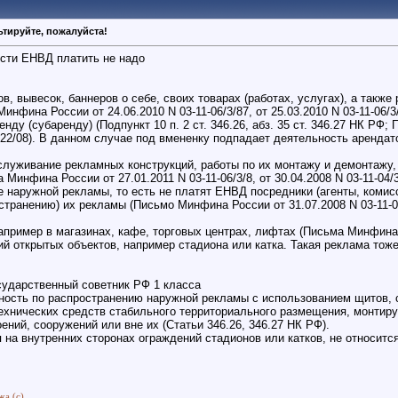
тируйте, пожалуйста!
ости ЕНВД платить не надо
 вывесок, баннеров о себе, своих товарах (работах, услугах), а также 
 Минфина России от 24.06.2010 N 03-11-06/3/87, от 25.03.2010 N 03-11-06
нду (субаренду) (Подпункт 10 п. 2 ст. 346.26, абз. 35 ст. 346.27 НК РФ
22/08). В данном случае под вмененку подпадает деятельность арендат
бслуживание рекламных конструкций, работы по их монтажу и демонтажу, 
инфина России от 27.01.2011 N 03-11-06/3/8, от 30.04.2008 N 03-11-04/3
е наружной рекламы, то есть не платят ЕНВД посредники (агенты, коми
транению) их рекламы (Письмо Минфина России от 31.07.2008 N 03-11-04
пример в магазинах, кафе, торговых центрах, лифтах (Письма Минфина Рос
ий открытых объектов, например стадиона или катка. Такая реклама тож
сударственный советник РФ 1 класса
ость по распространению наружной рекламы с использованием щитов, ст
ехнических средств стабильного территориального размещения, монтир
ений, сооружений или вне их (Статьи 346.26, 346.27 НК РФ).
на внутренних сторонах ограждений стадионов или катков, не относитс
жа (с)