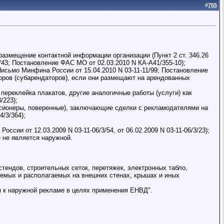
#
765
размещение контактной информации организации (Пункт 2 ст. 346.26
/3/43; Постановление ФАС МО от 02.03.2010 N КА-А41/355-10);
; Письмо Минфина России от 15.04.2010 N 03-11-11/99; Постановление
оров (субарендаторов), если они размещают на арендованных
переклейка плакатов, другие аналогичные работы (услуги) как
/223);
ссионеры, поверенные), заключающие сделки с рекламодателями на
/3/364);
сии от 12.03.2009 N 03-11-06/3/54, от 06.02.2009 N 03-11-06/3/23);
е не является наружной.
ендов, строительных сеток, перетяжек, электронных табло,
уемых и располагаемых на внешних стенах, крышах и иных
я к наружной рекламе в целях применения ЕНВД".