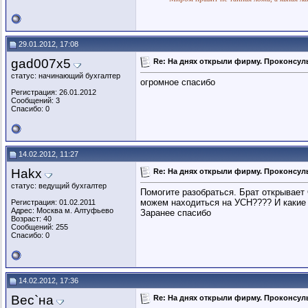
29.01.2012, 17:08
gad007x5
Re: На днях открыли фирму. Проконсуль
статус: начинающий бухгалтер
огромное спасибо
Регистрация: 26.01.2012
Сообщений: 3
Спасибо: 0
14.02.2012, 11:27
Hakx
Re: На днях открыли фирму. Проконсуль
статус: ведущий бухгалтер
Помогите разобраться. Брат открывает
можем находиться на УСН???? И какие 
Регистрация: 01.02.2011
Адрес: Москва м. Алтуфьево
Заранее спасибо
Возраст: 40
Сообщений: 255
Спасибо: 0
14.02.2012, 17:36
Вес`на
Re: На днях открыли фирму. Проконсуль