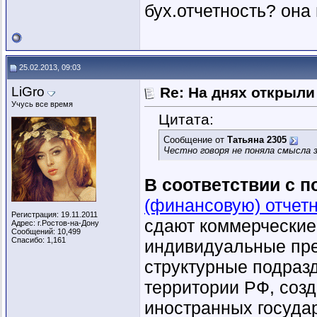
бух.отчетность? она
25.02.2013, 09:03
LiGro
Re: На днях открыли
Учусь все время
Цитата:
Сообщение от
Татьяна 2305
Честно говоря не поняла смысла 
В соответствии с 
(финансовую) отчет
Регистрация: 19.11.2011
сдают коммерческие
Адрес: г.Ростов-на-Дону
Сообщений: 10,499
Спасибо: 1,161
индивидуальные пре
структурные подраз
территории РФ, созд
иностранных государ