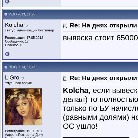
25.03.2013, 11:25
Kolcha
Re: На днях открыли
статус: начинающий бухгалтер
вывеска стоит 65000
Регистрация: 17.05.2012
Сообщений: 17
Спасибо: 0
25.03.2013, 11:42
LiGro
Re: На днях открыли
Учусь все время
Kolcha
, если вывес
делал) то полностью
только по БУ начисл
(равными долями) но
ОС ушло!
Регистрация: 19.11.2011
__________________
Адрес: г.Ростов-на-Дону