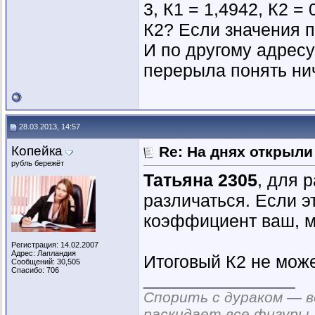
3, К1 = 1,4942, К2 =
К2? Если значения 
И по другому адресу
перерыла понять ни
28.03.2013, 14:57
Копейка
Re: На днях открыли
рубль бережёт
Татьяна 2305
, для 
различаться. Если э
коэффициент ваш, м
Регистрация: 14.02.2007
Адрес: Лапландия
Итоговый К2 не мож
Сообщений: 30,505
Спасибо: 706
__________________
Спорить с дураком — в
раскидает все фигуры,