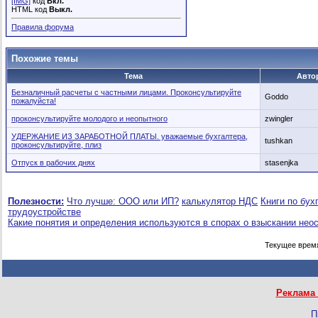
[IMG]
код
Вкл.
HTML код
Выкл.
Правила форума
Похожие темы
Тема
Авто
Безналичный расчеты с частными лицами. Проконсультируйте
Goddo
пожалуйста!
проконсультируйте молодого и неопытного
zwingler
УДЕРЖАНИЕ ИЗ ЗАРАБОТНОЙ ПЛАТЫ. уважаемые бухгалтера,
tushkan
проконсультируйте, плиз
Отпуск в рабочих днях
stasenjka
Полезности:
Что лучше: ООО или ИП?
калькулятор НДС
Книги по бух
трудоустройстве
Какие понятия и определения используются в спорах о взыскании нео
Текущее врем
Реклама 
П