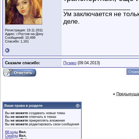
__________________
Ум заключается не тольк
деле.
Регистрация: 19.11.2011
Адрес: г.Ростов-на-Дону
Сообщений: 10,499
Спасибо: 1,161
Сказали спасибо:
Пузико
(09.04.2013)
Страни
«
Предыдуща
Ваши права в разделе
Вы
не можете
создавать новые темы
Вы
не можете
отвечать в темах
Вы
не можете
прикреплять вложения
Вы
не можете
редактировать свои сообщения
BB коды
Вкл.
Смайлы
Вкл.