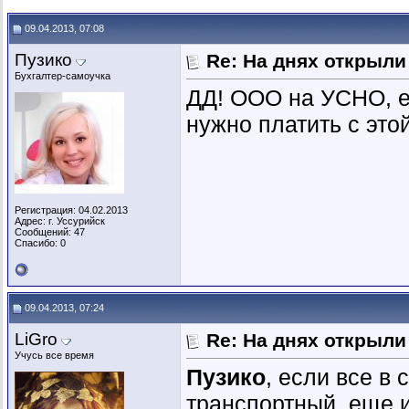
09.04.2013, 07:08
Пузико
Re: На днях открыли
Бухгалтер-самоучка
ДД! ООО на УСНО, ес
нужно платить с это
Регистрация: 04.02.2013
Адрес: г. Уссурийск
Сообщений: 47
Спасибо: 0
09.04.2013, 07:24
LiGro
Re: На днях открыли
Учусь все время
Пузико
, если все в
транспортный, еще и