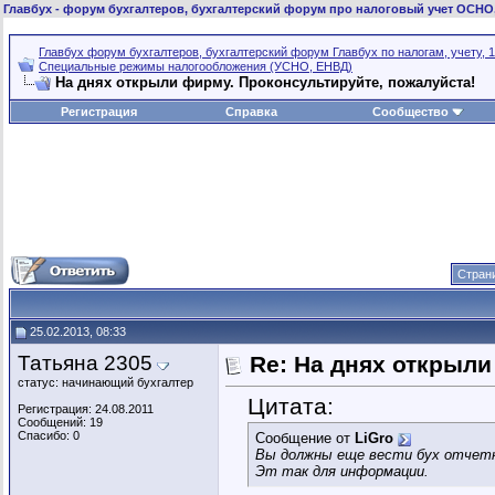
Главбух
- форум бухгалтеров, бухгалтерский форум про налоговый учет ОСНО
Главбух форум бухгалтеров, бухгалтерский форум Главбух по налогам, учету, 1
Специальные режимы налогообложения (УСНО, ЕНВД)
На днях открыли фирму. Проконсультируйте, пожалуйста!
Регистрация
Справка
Сообщество
Страни
25.02.2013, 08:33
Татьяна 2305
Re: На днях открыли
статус: начинающий бухгалтер
Цитата:
Регистрация: 24.08.2011
Сообщений: 19
Спасибо: 0
Сообщение от
LiGro
Вы должны еще вести бух отчетн
Эт так для информации.