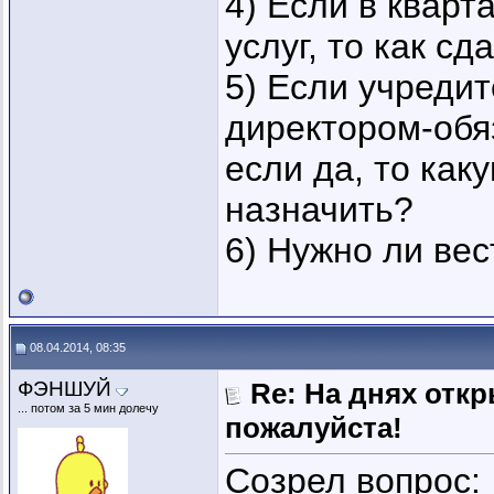
4) Если в кварт
услуг, то как с
5) Если учреди
директором-обяз
если да, то ка
назначить?
6) Нужно ли вес
08.04.2014, 08:35
ФЭНШУЙ
Re: На днях отк
... потом за 5 мин долечу
пожалуйста!
Созрел вопрос: