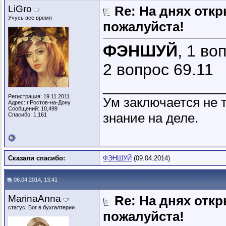
LiGro
Re: На днях отк
Учусь все время
пожалуйста!
ФЭНШУЙ
, 1 во
2 вопрос 69.11
_________________
Регистрация: 19.11.2011
Ум заключается не т
Адрес: г.Ростов-на-Дону
Сообщений: 10,499
знание на деле.
Спасибо: 1,161
Сказали спасибо:
ФЭНШУЙ
(09.04.2014)
08.04.2014, 13:41
MarinaAnna
Re: На днях отк
статус: Бог в бухгалтерии
пожалуйста!