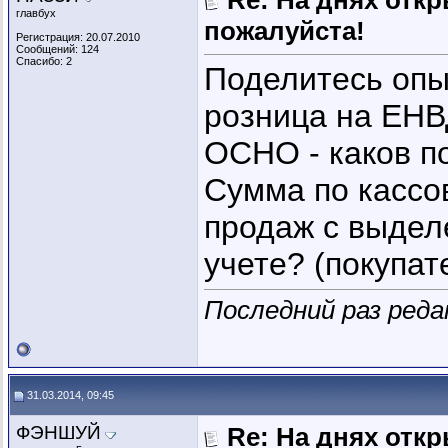
Re: На днях отк
главбух
пожалуйста!
Регистрация: 20.07.2010
Сообщений: 124
Спасибо: 2
Поделитесь опы
розница на ЕНВД
ОСНО - каков п
Сумма по кассов
продаж с выдел
учете? (покупа
Последний раз реда
31.03.2014, 09:45
ФЭНШУЙ
Re: На днях отк