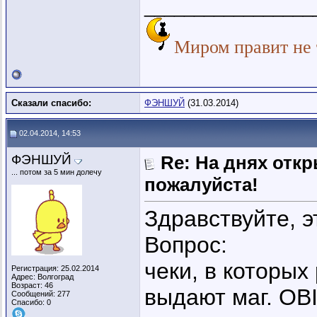
_________________
Миром правит не т
Сказали спасибо:
ФЭНШУЙ
(31.03.2014)
02.04.2014, 14:53
ФЭНШУЙ
Re: На днях отк
... потом за 5 мин долечу
пожалуйста!
Здравствуйте, э
Вопрос:
чеки, в которых
Регистрация: 25.02.2014
Адрес: Волгоград
Возраст: 46
выдают маг. OBI
Сообщений: 277
Спасибо: 0