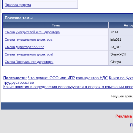
Правила форума
Похожие темы
Тема
Авто
Смена учредителей и ген директора
Ira M
Смена генерального директора
julia021
Смена директора???????
23_RU
Смена генерального директора!
Элен-УСН
Смена Генерального директора.
Gloriya
Полезности:
Что лучше: ООО или ИП?
калькулятор НДС
Книги по бух
трудоустройстве
Какие понятия и определения используются в спорах о взыскании нео
Текущее врем
Реклама 
П