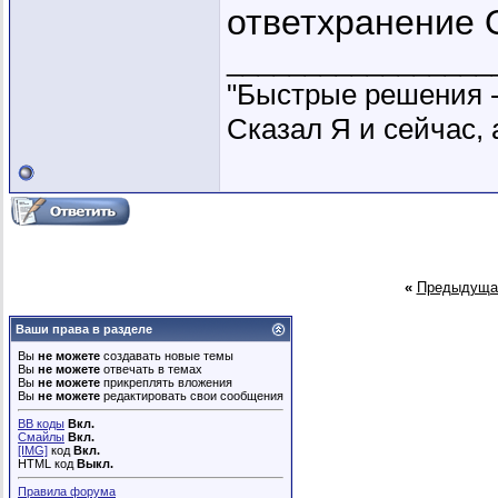
ответхранение 
_________________
"Быстрые решения 
Сказал Я и сейчас, 
«
Предыдуща
Ваши права в разделе
Вы
не можете
создавать новые темы
Вы
не можете
отвечать в темах
Вы
не можете
прикреплять вложения
Вы
не можете
редактировать свои сообщения
BB коды
Вкл.
Смайлы
Вкл.
[IMG]
код
Вкл.
HTML код
Выкл.
Правила форума