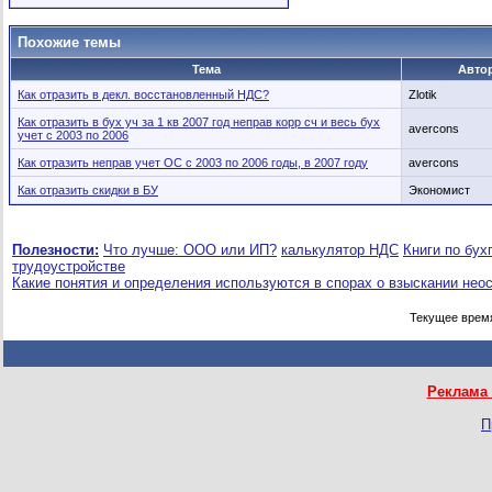
Похожие темы
Тема
Авто
Как отразить в декл. восстановленный НДС?
Zlotik
Как отразить в бух уч за 1 кв 2007 год неправ корр сч и весь бух
avercons
учет с 2003 по 2006
Как отразить неправ учет ОС с 2003 по 2006 годы, в 2007 году
avercons
Как отразить скидки в БУ
Экономист
Полезности:
Что лучше: ООО или ИП?
калькулятор НДС
Книги по бух
трудоустройстве
Какие понятия и определения используются в спорах о взыскании нео
Текущее врем
Реклама 
П