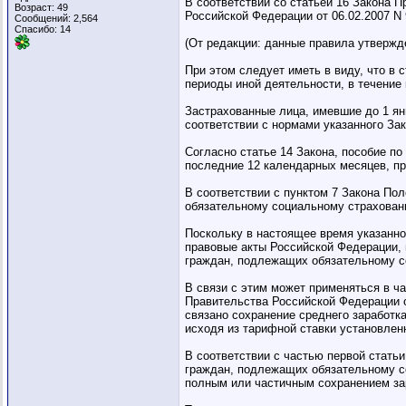
В соответствии со статьей 16 Закона 
Возраст: 49
Российской Федерации от 06.02.2007 N
Сообщений: 2,564
Спасибо: 14
(От редакции: данные правила утвержд
При этом следует иметь в виду, что в
периоды иной деятельности, в течение
Застрахованные лица, имевшие до 1 ян
соответствии с нормами указанного За
Согласно статье 14 Закона, пособие по
последние 12 календарных месяцев, п
В соответствии с пунктом 7 Закона По
обязательному социальному страхован
Поскольку в настоящее время указанное
правовые акты Российской Федерации,
граждан, подлежащих обязательному с
В связи с этим может применяться в ч
Правительства Российской Федерации от
связано сохранение среднего заработк
исходя из тарифной ставки установлен
В соответствии с частью первой стать
граждан, подлежащих обязательному со
полным или частичным сохранением зар