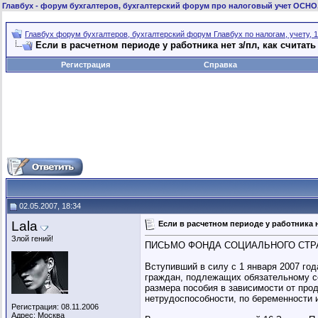
Главбух
- форум бухгалтеров, бухгалтерский форум про налоговый учет ОСНО
Главбух форум бухгалтеров, бухгалтерский форум Главбух по налогам, учету, 1
Если в расчетном периоде у работника нет з/пл, как счита
Регистрация
Справка
02.05.2007, 18:34
Lala
Если в расчетном периоде у работника 
Злой гений!
ПИСЬМО ФОНДА СОЦИАЛЬНОГО СТРАХО
Вступивший в силу с 1 января 2007 го
граждан, подлежащих обязательному с
размера пособия в зависимости от про
нетрудоспособности, по беременности и
Регистрация: 08.11.2006
Адрес: Москва