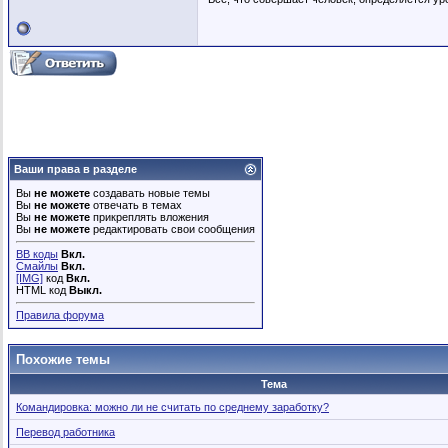
Ваши права в разделе
Вы
не можете
создавать новые темы
Вы
не можете
отвечать в темах
Вы
не можете
прикреплять вложения
Вы
не можете
редактировать свои сообщения
BB коды
Вкл.
Смайлы
Вкл.
[IMG]
код
Вкл.
HTML код
Выкл.
Правила форума
Похожие темы
Тема
Командировка: можно ли не считать по среднему заработку?
Перевод работника