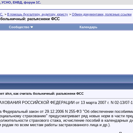
, УСНО, ЕНВД, форум 1С.
С.
>
В помощь бухгалтеру, аудитору, юристу
>
Обмен документами, полезные ссылки
ть больничный: разъяснени ФСС
Сообщество
Календарь
нет з/пл, как считать больничный: разъяснени ФСС
ВАНИЯ РОССИЙСКОЙ ФЕДЕРАЦИИ от 13 марта 2007 г. N 02-13/07-1
да Федеральный закон от 29.12.2006 N 255-ФЗ "Об обеспечении пособиям
оциальному страхованию" предусматривает ряд новых норм в части пре
должительности страхового стажа, исчисление пособий в календарных д
 родам по всем местам работы застрахованного лица и др.).