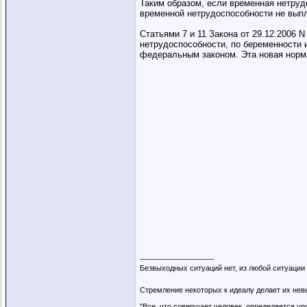
Таким образом, если временная нетруд
временной нетрудоспособности не вып
Статьями 7 и 11 Закона от 29.12.2006 
нетрудоспособности, по беременности
федеральным законом. Эта новая норма
__________________
Безвыходных ситуаций нет, из любой ситуации
Стремление некоторых к идеалу делает их не
"Все, что совершает человек, определяется уро