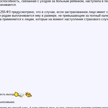
оспособность, связанная с уходом за больным ребенком, наступила в пе
лачивается.
N 255-ФЗ предусмотрено, что в случае, если застрахованное лицо имеет 
 и родам выплачивается ему в размере, не превышающем за полный кал
 применяется к лицам, которые на момент наступления страхового слу
 есть выход
выносимыми.
внем его личной силы. А сила зависит лишь от того, какого рода знанием человек вла