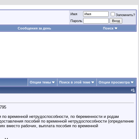
Имя
Запомнить?
Пароль
Сообщения за день
Поиск
Опции темы
Поиск в этой теме
Опции просмотра
#
1
795
и по временной нетрудоспособности, по беременности и родам
доставления пособий по временной нетрудоспособности (определение
нях вместо рабочих, выплата пособия по временной