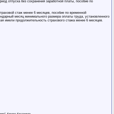
риод отпуска без сохранения заработной платы, пособие по
страховой стаж менее 6 месяцев, пособие по временной
ендарный месяц минимального размера оплаты труда, установленного
чая имели продолжительность страхового стажа менее 6 месяцев.
деет". Карлос Кастанеда