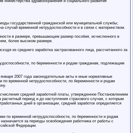
ом Министерства здравоохранения и социального развития
ериоды государственной гражданской или муниципальной службы;
а случай временной нетрудоспособности и в связи с материнством.
бности в размере, превышающем размер пособия, исчисленного в
нем, более высоком размере.
сходя из среднего заработка застрахованного лица, рассчитанного за
трудоспособности, по беременности и родам гражданам, подлежащим
1 января 2007 года законодательные акты и иные нормативные
и по временной нетрудоспособности, по беременности и родам
ону.
 исчисления средней заработной платы, утвержденное Постановлением
а расчетный период и до наступления страхового случая, с которым
тработанных дней в организации, средний заработок определяется
иями по временной нетрудоспособности, по беременности и родам
назначается за периоды освобождения работника от работы с
ссийской Федерации.