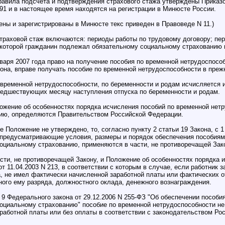
Правила подсчета и подтверждения страхового стажа утверждены Приказ
 91 и в настоящее время находятся на регистрации в Минюсте России.
ены и зарегистрированы в Минюсте текс приведен в Правоведе N 11.)
 страховой стаж включаются: периоды работы по трудовому договору; п
 которой гражданин подлежал обязательному социальному страхованию н
варя 2007 года право на получение пособия по временной нетрудоспосо
кона, вправе получать пособие по временной нетрудоспособности в преж
 временной нетрудоспособности, по беременности и родам исчисляется и
редшествующих месяцу наступления отпуска по беременности и родам.
ложение об особенностях порядка исчисления пособий по временной не
ию, определяются Правительством Российской Федерации.
 Положение не утверждено, то, согласно пункту 2 статьи 19 Закона, с 
 предусматривающие условия, размеры и порядок обеспечения пособиям
оциальному страхованию, применяются в части, не противоречащей Зак
асти, не противоречащей Закону, и Положение об особенностях порядка
 11.04.2003 N 213, в соответствии с которым в случае, если работник з
а, не имел фактически начисленной заработной платы или фактических о
ного ему разряда, должностного оклада, денежного вознаграждения.
и 9 Федерального закона от 29.12.2006 N 255-ФЗ "Об обеспечении пособ
циальному страхованию" пособие по временной нетрудоспособности не 
аботной платы или без оплаты в соответствии с законодательством Ро