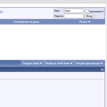
Имя
О)
Запомнить?
Пароль
Сообщения за день
Поиск
Опции темы
Поиск в этой теме
Опции просмотра
#
1