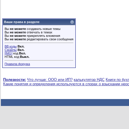
Ваши права в разделе
Вы
не можете
создавать новые темы
Вы
не можете
отвечать в темах
Вы
не можете
прикреплять вложения
Вы
не можете
редактировать свои сообщения
BB коды
Вкл.
Смайлы
Вкл.
[IMG]
код
Вкл.
HTML код
Выкл.
Правила форума
Полезности:
Что лучше: ООО или ИП?
калькулятор НДС
Книги по бух
Какие понятия и определения используются в спорах о взыскании нео