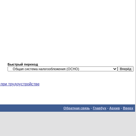
Быстрый переход
 при трудоустройстве
Обратная связь
-
Главбух
-
Архив
-
Вверх