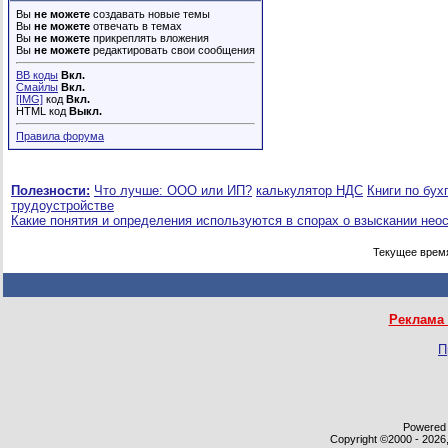
Вы
не можете
создавать новые темы
Вы
не можете
отвечать в темах
Вы
не можете
прикреплять вложения
Вы
не можете
редактировать свои сообщения
BB коды
Вкл.
Смайлы
Вкл.
[IMG]
код
Вкл.
HTML код
Выкл.
Правила форума
Полезности:
Что лучше: ООО или ИП?
калькулятор НДС
Книги по бух
трудоустройстве
Какие понятия и определения используются в спорах о взыскании нео
Текущее врем
Реклама 
П
Powered b
Copyright ©2000 - 2026,