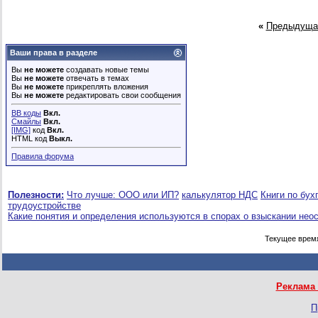
«
Предыдуща
Ваши права в разделе
Вы
не можете
создавать новые темы
Вы
не можете
отвечать в темах
Вы
не можете
прикреплять вложения
Вы
не можете
редактировать свои сообщения
BB коды
Вкл.
Смайлы
Вкл.
[IMG]
код
Вкл.
HTML код
Выкл.
Правила форума
Полезности:
Что лучше: ООО или ИП?
калькулятор НДС
Книги по бух
трудоустройстве
Какие понятия и определения используются в спорах о взыскании нео
Текущее врем
Реклама 
П