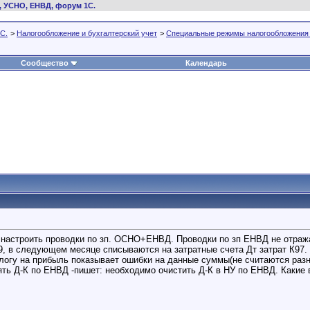
, УСНО, ЕНВД, форум 1С.
С.
>
Налогообложение и бухгалтерский учет
>
Специальные режимы налогообложения
Сообщество
Календарь
к настроить проводки по зп. ОСНО+ЕНВД. Проводки по зп ЕНВД не отража
, в следующем месяце списываются на затратные счета Дт затрат К97.
налогу на прибыль показывает ошибки на данные суммы(не считаются раз
ять Д-К по ЕНВД -пишет: необходимо очистить Д-К в НУ по ЕНВД. Каки