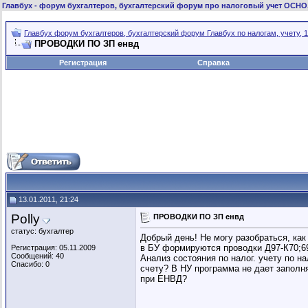
Главбух
- форум бухгалтеров, бухгалтерский форум про налоговый учет ОСНО
Главбух форум бухгалтеров, бухгалтерский форум Главбух по налогам, учету, 1
ПРОВОДКИ ПО ЗП енвд
Регистрация
Справка
13.01.2011, 21:24
Polly
ПРОВОДКИ ПО ЗП енвд
статус: бухгалтер
Добрый день! Не могу разобраться, ка
в БУ формируются проводки Д97-К70;69
Регистрация: 05.11.2009
Сообщений: 40
Анализ состояния по налог. учету по 
Спасибо: 0
счету? В НУ программа не дает заполн
при ЕНВД?