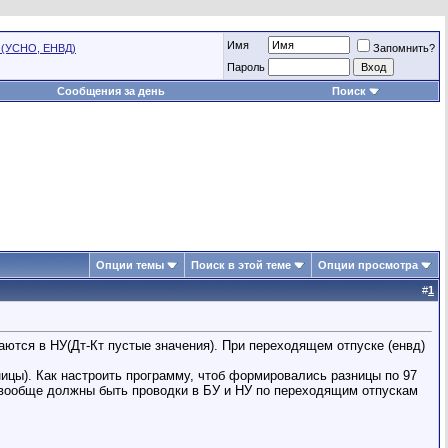
Имя
 (УСНО, ЕНВД)
Запомнить?
Пароль
Сообщения за день
Поиск
Опции темы
Поиск в этой теме
Опции просмотра
#
1
ются в НУ(Дт-Кт пустые значения). При переходящем отпуске (енвд)
ницы). Как настроить программу, чтоб формировались разницы по 97
е вообще должны быть проводки в БУ и НУ по переходящим отпускам