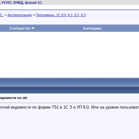
, УСНО, ЕНВД, форум 1С.
С.
>
Автоматизация
>
Программы: 1C 8.0, 8.1, 8.2, 8.3
Сообщество
Календарь
едомости по з/п
тной ведомости по форме Т51 в 1С З и УП 8.0. Или на уровне пользова