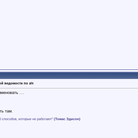
й ведомости по з/п
меновать ....
ть там.
0 способов, которые не работают"
(Томас Эдисон)