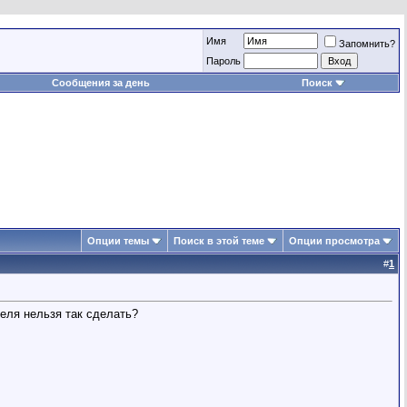
Имя
Запомнить?
Пароль
Сообщения за день
Поиск
Опции темы
Поиск в этой теме
Опции просмотра
#
1
теля нельзя так сделать?