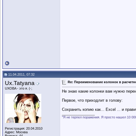
11.04.2011, 07:32
Ux.Tatyana
Re: Переименование колонок в расчетно
UXOBA - это я. (-;
Не знаю какие колонки вам нужно переи
Первое, что приходлит в голову:
Сохранить копию как... Excel ... и прави
__________________
"Я не терпел поражения. Я просто нашел 10 00
Регистрация: 20.04.2010
Адрес: Москва
Возраст: 44