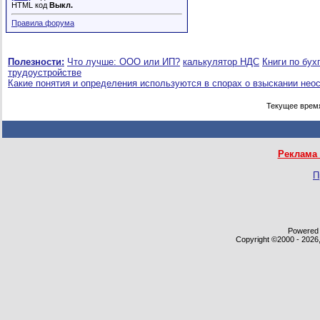
HTML код
Выкл.
Правила форума
Полезности:
Что лучше: ООО или ИП?
калькулятор НДС
Книги по бух
трудоустройстве
Какие понятия и определения используются в спорах о взыскании нео
Текущее врем
Реклама 
П
Powered b
Copyright ©2000 - 2026,