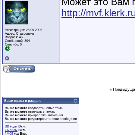
Может это Вам 
http://mvf.klerk.
Регистрация: 28.09.2006
Адрес: Ставрополь
Возраст: 46
Сообщений: 804
Спасибо: 0
«
Предыдуща
Ваши права в разделе
Вы
не можете
создавать новые темы
Вы
не можете
отвечать в темах
Вы
не можете
прикреплять вложения
Вы
не можете
редактировать свои сообщения
BB коды
Вкл.
Смайлы
Вкл.
[IMG]
код
Вкл.